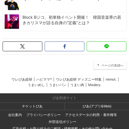
Block Bジコ、初単独イベント開催！ 韓国音楽界の若
きカリスマが語る自身の“定義”とは？
ページの先頭へ
ウレぴあ総研
|
ハピママ*
|
ウレぴあ総研 ディズニー特集
|
mimot.
|
うまいめし
|
うまいパン
|
うまい肉
|
Medery.
ぴあ関連サイト
チケットぴあ
ぴあ(アプリ&Web)
会社案内
プライバシーポリシー
アクセスデータの利用・著作権等
外部送信ポリシー
広告出稿・お取り組みのご相談・情報掲載・その他お問い合わせ