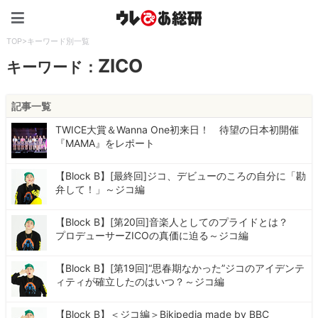
ウレぴあ総研（うれぴあ）
TOP
>
キーワード別一覧
ZICO
キーワード：
記事一覧
TWICE大賞＆Wanna One初来日！ 待望の日本初開催
『MAMA』をレポート
【Block B】[最終回]ジコ、デビューのころの自分に「勘
弁して！」～ジコ編
【Block B】[第20回]音楽人としてのプライドとは？
プロデューサーZICOの真価に迫る～ジコ編
【Block B】[第19回]“思春期なかった”ジコのアイデンテ
ィティが確立したのはいつ？～ジコ編
【Block B】＜ジコ編＞Bikipedia made by BBC