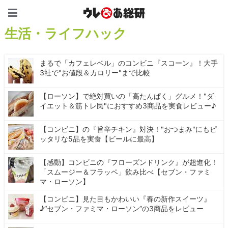
ウレぴあ総研（うれぴあ）
生活・ライフハック
まるで「カフェレベル」のコンビニ『スコーン』！大手
3社で"お値段＆カロリー"まで比較
【ローソン】で絶対買いの「高たんぱく」グルメ！"ダ
イエット＆筋トレ民"におすすめ3商品を実食レビュー♪
【コンビニ】の『旨辛チキン』対決！"おつまみ"にもピ
ッタリな5品を実食【ビールに最高】
【感動】コンビニの『フローズンドリンク』が超進化！
「スムージー＆フラッペ」飲み比べ【セブン・ファミ
マ・ローソン】
【コンビニ】見た目もかわいい『春の新作スイーツ』
♪“セブン・ファミマ・ローソン”の3商品をレビュー