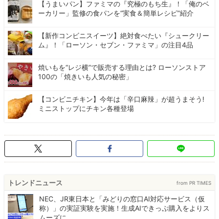
【うまいパン】ファミマの『究極のもち生』！「俺のベ
ーカリー」監修の食パンを“実食＆簡単レシピ”紹介
【新作コンビニスイーツ】絶対食べたい『シュークリー
ム』！「ローソン・セブン・ファミマ」の注目4品
焼いもを“レジ横”で販売する理由とは? ローソンストア
100の「焼きいも人気の秘密」
【コンビニチキン】今年は「辛口麻辣」が超うまそう!
ミニストップにチキン各種登場
トレンドニュース
from PR TIMES
NEC、JR東日本と「みどりの窓口AI対応サービス（仮
称）」の実証実験を実施！生成AIできっぷ購入をよりス
ムーズに