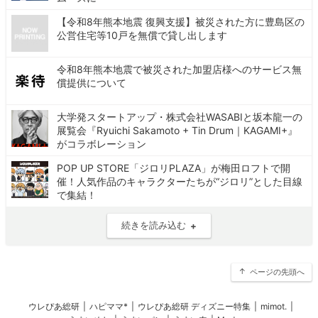
【令和8年熊本地震 復興支援】被災された方に豊島区の
公営住宅等10戸を無償で貸し出します
令和8年熊本地震で被災された加盟店様へのサービス無
償提供について
大学発スタートアップ・株式会社WASABIと坂本龍一の
展覧会『Ryuichi Sakamoto + Tin Drum｜KAGAMI+』
がコラボレーション
POP UP STORE「ジロリPLAZA」が梅田ロフトで開
催！人気作品のキャラクターたちが“ジロリ”とした目線
で集結！
続きを読み込む
ページの先頭へ
ウレぴあ総研
|
ハピママ*
|
ウレぴあ総研 ディズニー特集
|
mimot.
|