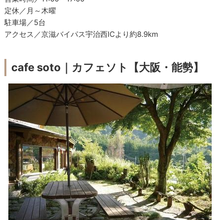
定休／月～木曜
駐車場／5台
アクセス／京滋バイパス宇治西ICより約8.9km
cafe soto｜カフェソト【大阪・能勢】