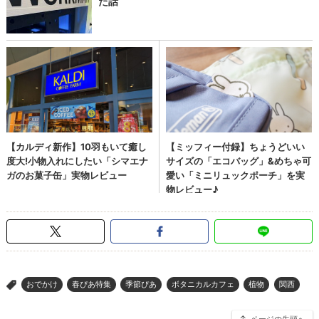
おでかけ
春ぴあ特集
季節ぴあ
ボタニカルカフェ
植物
関西
>
ページの先頭へ