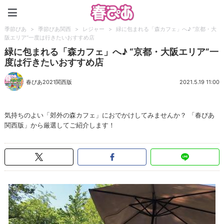
春ぴあ
季節ぴあ
>
季節ぴあ関西
>
レジャー
>
緑に包まれる「森カフェ」へ♪ “京都・大
阪エリア”一度は行きたいおすすめ店
緑に包まれる「森カフェ」へ♪ “京都・大阪エリア”一
度は行きたいおすすめ店
春ぴあ2021関西版
2021.5.19 11:00
気持ちのよい「郊外の森カフェ」におでかけしてみませんか？ 「春ぴあ
関西版」から厳選してご紹介します！