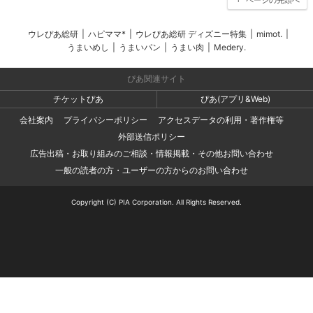
ウレぴあ総研
|
ハピママ*
|
ウレぴあ総研 ディズニー特集
|
mimot.
|
うまいめし
|
うまいパン
|
うまい肉
|
Medery.
ぴあ関連サイト
チケットぴあ
ぴあ(アプリ&Web)
会社案内
プライバシーポリシー
アクセスデータの利用・著作権等
外部送信ポリシー
広告出稿・お取り組みのご相談・情報掲載・その他お問い合わせ
一般の読者の方・ユーザーの方からのお問い合わせ
Copyright (C) PIA Corporation. All Rights Reserved.