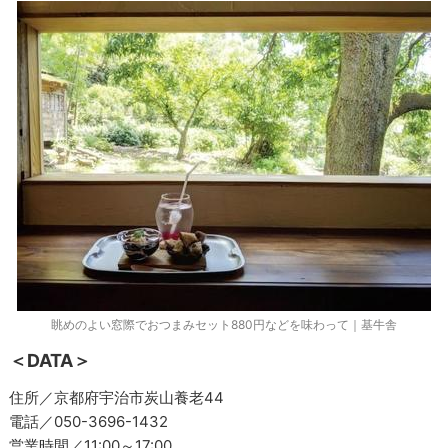
眺めのよい窓際でおつまみセット880円などを味わって｜基牛舎
＜DATA＞
住所／京都府宇治市炭山養老44
電話／050-3696-1432
営業時間／11:00～17:00