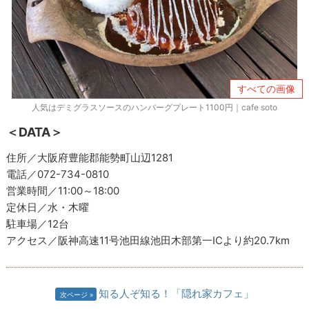
すべての画像
人気はデミグラスソースのハンバーグプレート1100円｜cafe soto
＜DATA＞
住所／大阪府豊能郡能勢町山辺1281
電話／072-734-0810
営業時間／11:00～18:00
定休日／水・木曜
駐車場／12台
アクセス／阪神高速11号池田線池田木部第一ICより約20.7km
知る人ぞ知る！「隠れ家カフェ」
次ページ