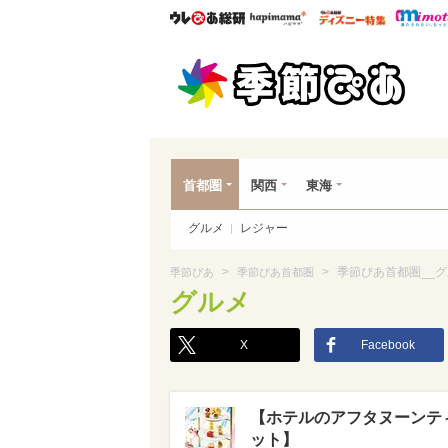
ウレぴあ総研
ハピママ*
ウレぴあ
季節
首都圏
関西
東海
グルメ
レジャー
>
>
季節ぴあ首都圏__
季節ぴあ
季節ぴあ首都圏
グルメ
X
Facebook
【ホテルのアフタヌーンテ
ット】