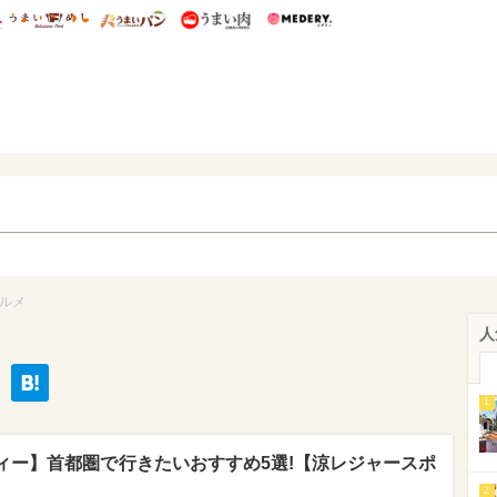
総研 ディズニー特集
mimot.
うまいめし
うまいパン
うまい肉
Medery.
ぴあ
グルメ
人
1
ィー】首都圏で行きたいおすすめ5選!【涼レジャースポ
2