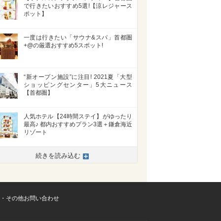
で行きたいおすすめ5選!【涼レジャース
ポット】
一度は行きたい「サウナ&スパ」首都圏
+@の厳選おすすめ5スポット!
“新オープン施設”に注目! 2021夏「大型
ショッピングセンター」5大ニュース
【首都圏】
人気ホテル【24時間ステイ】がゆったり
最高♪ 都内おすすめプラン3選＋鎌倉海近
リゾート
続きを読み込む
・その他お問い合わせ