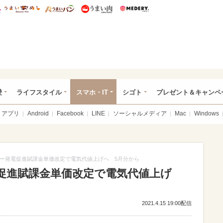
総研 ディズニー特集
mimot.
うまいめし
うまいパン
うまい肉
Medery.
ぴあ総研（うれぴあ）
愛
ライフスタイル
スマホ・IT
シゴト
プレゼント＆キャンペ
アプリ
Android
Facebook
LINE
ソーシャルメディア
Mac
Windows
ー発電促進賦課金単価改定で電気代値上げへ 5月分から
促進賦課金単価改定で電気代値上げ
2021.4.15 19:00配信