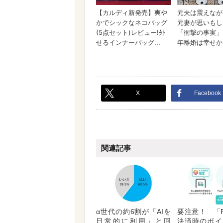
X
Facebook
関連記事
α世代の約6割が「AIを
要注意！ 「P
日常的に利用」と回
決済時のポイ