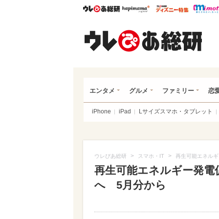
ウレぴあ総研
ハピママ*
ウレぴあ
ウレ
エンタメ
グルメ
ファミリー
恋
iPhone
iPad
Lサイズスマホ・タブレット
>
>
ウレぴあ総研
スマホ・IT
再生可能エネルギ
再生可能エネルギー発電
へ 5月分から