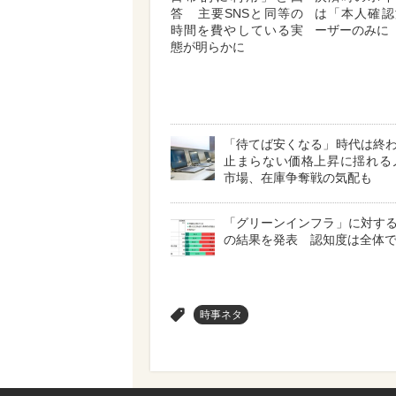
答 主要SNSと同等の
は「本人確認
時間を費やしている実
ーザーのみに
態が明らかに
「待てば安くなる」時代は終
止まらない価格上昇に揺れる
市場、在庫争奪戦の気配も
「グリーンインフラ」に対す
の結果を発表 認知度は全体で4
>
時事ネタ