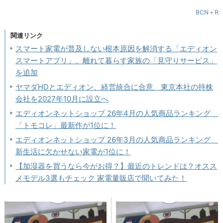
BCN＋R
関連リンク
スマート家電が普及しない根本原因を解消する「エディオン
スマートアプリ」、離れて暮らす家族の「見守りサービス」
を追加
ヤマダHDとエディオン、経営統合に合意 東京本社の持株
会社を2027年10月に設立へ
エディオンネットショップ 26年4月の人気商品ランキング
「トモコレ」最新作が1位に！
エディオンネットショップ 26年3月の人気商品ランキング
新生活に欠かせない家電が1位に！
【加湿器を買うなら今がお得？】最近のトレンドは？オスス
メモデル3選もチェック 家電量販店で聞いてみた！