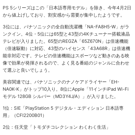
PS 5シリーズはこの「日本語専用モデル」を除き、今年4月2日
から値上げしており、割安感から需要が集中したようです。
3位には、パナソニックの全自動洗濯機「NA-FA8H5-W」がラ
ンクイン。4位・5位には65型と43型の4Kチューナー搭載液晶
テレビが入りました。65型のREGZA「65Z670N」は倍速機能
（倍速駆動）に対応、43型のハイセンス「43A68R」は倍速機
能非対応です。テレビの倍速機能はスポーツなど動きのある映
像で効果が発揮されるので、よく見る番組のジャンルに合わせ
て選ぶと良いでしょう。
美容関連では、パナソニックのナノケアドライヤー「EH-
NA0K-K」がトップ10入り。8位にApple「11インチiPad Wi-Fi
モデル 128GB シルバー（MD3Y4J/A）」が入りました。
1位：SIE「PlayStation 5 デジタル・エディション 日本語専
用」（CFI2200B01）
2位：任天堂「トモダチコレクション わくわく生活」