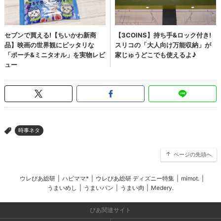
時事ネタ
>
ページの先頭へ
ウレぴあ総研
|
ハピママ*
|
ウレぴあ総研 ディズニー特集
|
mimot.
|
うまいめし
|
うまいパン
|
うまい肉
|
Medery.
ぴあ関連サイト