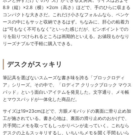
ポンと押すだけで“のりづけ”ができる文房具。サイズはおよそ
8.9（縦）×2.8（横）×2cm（高さ）ほどで、手のひらに収まる
コンパクトな大きさだ。これだけ小さなフォルムなら、ペンケ
ースの中にもサッと収納できるはず。ちなみに、肝心の粘着力
は“可もなく不可もなく”といった感じだが、ピンポイントでの
りを貼りつけられるところは画期的といえる。お値段もかなり
リーズナブルで手軽に購入できる。
デスクがスッキリ
筆記具を選ばないスムーズな書き味を誇る「ブロックロディ
ア」シリーズ。その中で、「ロディア クリックブロック マウス
パッド」という面白いアイテムを発見した。文字通り、メモ帳
とマウスパッドが一体化した商品だ。
サイズは19×23cmほどで、方眼メモパッドの裏面に滑り止め加
工が施されている。書き心地は、裏面の滑り止めのおかげで、
片手間にメモを取ってもしっかりペンが走っていく。これなら
デスクの上もスッキリするし、いちいちメモを開く手間もいら