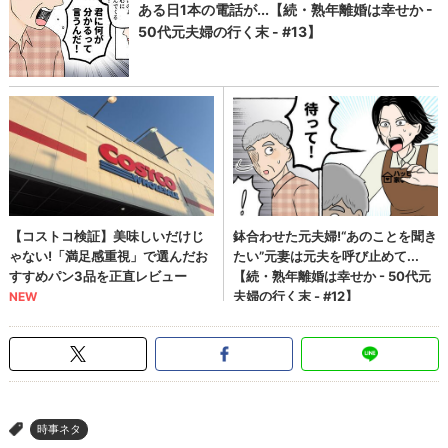
時事ネタ
>