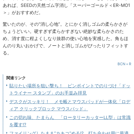
あれば、SEEDの天然ゴム字消し「スーパーゴールド＜ER-MO1
＞」がおすすめだ。
驚いたのが、その“消し心地”。とにかく消しゴムの柔らかさが
ちょうどいい。硬すぎず柔らかすぎない絶妙な柔らかさのた
め、消す度に程よくしなり抜群の使い心地を実感した。角もほ
んのり丸いおかげで、ノートと消しゴムがぴったりフィットす
る。
BCN＋R
関連リンク
貼りたい場所を狙い撃ち！ ピンポイントでのりづけ「ドッ
トライナー スタンプ」のお手並み拝見
デスクがスッキリ！ メモ帳とマウスパッドが一体化「ロデ
ィア クリックブロック マウスパッド」
この切れ味、たまらん 「ロータリーカッターLL型」は常識
を覆す!?
ファイリングしたまま“カキコ”める!? 打ち合わせ用に最適