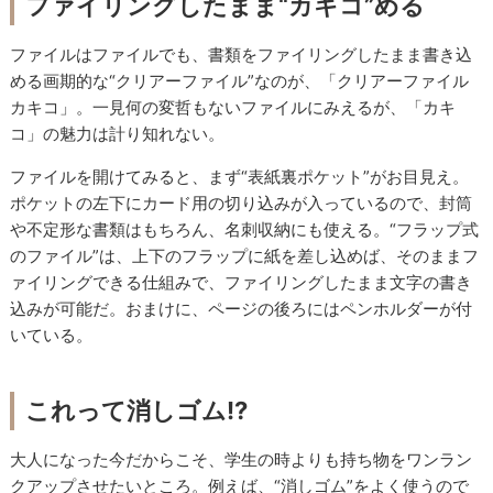
ファイリングしたまま“カキコ”める
ファイルはファイルでも、書類をファイリングしたまま書き込
める画期的な“クリアーファイル”なのが、「クリアーファイル
カキコ」。一見何の変哲もないファイルにみえるが、「カキ
コ」の魅力は計り知れない。
ファイルを開けてみると、まず“表紙裏ポケット”がお目見え。
ポケットの左下にカード用の切り込みが入っているので、封筒
や不定形な書類はもちろん、名刺収納にも使える。“フラップ式
のファイル”は、上下のフラップに紙を差し込めば、そのままフ
ァイリングできる仕組みで、ファイリングしたまま文字の書き
込みが可能だ。おまけに、ページの後ろにはペンホルダーが付
いている。
これって消しゴム!?
大人になった今だからこそ、学生の時よりも持ち物をワンラン
クアップさせたいところ。例えば、“消しゴム”をよく使うので