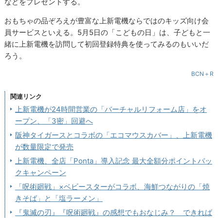
などをプレゼントする。
おもちゃの品ぞろえが豊富な上新電機ならではのキッズ向け会
員サービスといえる。5月5日の「こどもの日」は、子どもと一
緒に上新電機を訪問して初回登録特典を使ってみるのもいいだ
ろう。
BCN＋R
関連リンク
上新電機が24時間営業の「バーチャルリフォーム店」をオ
ープン、「3密」回避へ
阪神タイガースとコラボの「エコマウスカバー」、上新電機
が数量限定で発売
上新電機、全店「Ponta」導入記念 最大全額分ポイントバッ
クキャンペーン
「呪術廻戦」×ベビースターがコラボ、海鮮つながりの「焼
きそば」と「塩ラーメン」
『鬼滅の刃』『呪術廻戦』の感想でもおなじみ？ できれば