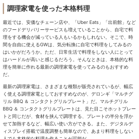
調理家電を使った本格料理
最近では、安価なチェーン店や、「Uber Eats」「出前館」など
のフードデリバリーサービスも増えていることから、自宅で料
理をする機会が減っている人もいるかもしれない。そこで、時
間を自由に使えるGWは、気分転換に自宅で料理をしてみるの
はいかがだろうか。ただ、日常生活で料理をしない人にとって
はハードルが高いと感じるだろう。そんなときは、本格的な料
理を簡単に作れる最新の調理家電を使ってみるのもおすすめ
だ。
最新の調理家電は、さまざまな種類が販売されているが、幅広
く使える調理家電としておすすめなのが、デロンギ「マルチグ
リル BBQ ＆ コンタクトグリルプレート」だ。マルチグリル
BBQ ＆ コンタクトグリルプレートは、見た目こそホットプレー
トと同じだが、食材を挟んで調理する、プレートの半分を浮か
せて加熱するなど、幅広い使い方ができる。また、デジタルデ
ィスプレイ搭載で温度調整も簡単なので、あまり料理をしない
人でも本格的な料理を作ることが可能だ。