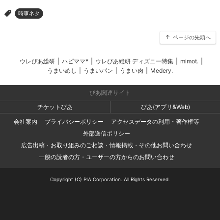
時事ネタ
>
ページの先頭へ
ウレぴあ総研
|
ハピママ*
|
ウレぴあ総研 ディズニー特集
|
mimot.
|
うまいめし
|
うまいパン
|
うまい肉
|
Medery.
ぴあ関連サイト
チケットぴあ
ぴあ(アプリ&Web)
会社案内
プライバシーポリシー
アクセスデータの利用・著作権等
外部送信ポリシー
広告出稿・お取り組みのご相談・情報掲載・その他お問い合わせ
一般の読者の方・ユーザーの方からのお問い合わせ
Copyright (C) PIA Corporation. All Rights Reserved.