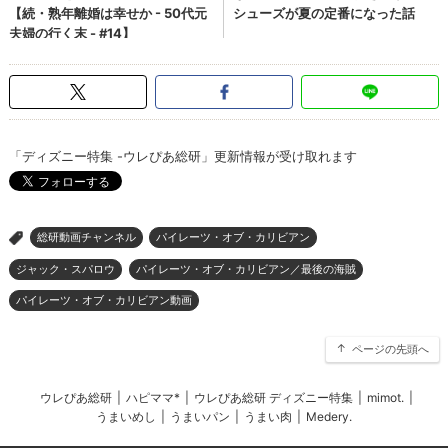
「ディズニー特集 -ウレぴあ総研」更新情報が受け取れます
総研動画チャンネル
パイレーツ・オブ・カリビアン
>
ジャック・スパロウ
パイレーツ・オブ・カリビアン／最後の海賊
パイレーツ・オブ・カリビアン動画
ページの先頭へ
ウレぴあ総研
|
ハピママ*
|
ウレぴあ総研 ディズニー特集
|
mimot.
|
うまいめし
|
うまいパン
|
うまい肉
|
Medery.