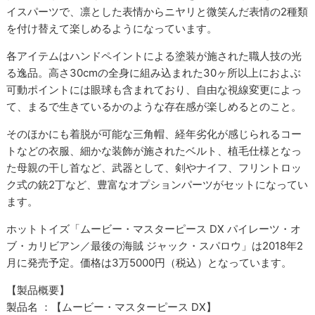
イスパーツで、凛とした表情からニヤリと微笑んだ表情の2種類
を付け替えて楽しめるようになっています。
各アイテムはハンドペイントによる塗装が施された職人技の光
る逸品。高さ30cmの全身に組み込まれた30ヶ所以上におよぶ
可動ポイントには眼球も含まれており、自由な視線変更によっ
て、まるで生きているかのような存在感が楽しめるとのこと。
そのほかにも着脱が可能な三角帽、経年劣化が感じられるコー
トなどの衣服、細かな装飾が施されたベルト、植毛仕様となっ
た母親の干し首など、武器として、剣やナイフ、フリントロッ
ク式の銃2丁など、豊富なオプションパーツがセットになってい
ます。
ホットトイズ「ムービー・マスターピース DX パイレーツ・オ
ブ・カリビアン／最後の海賊 ジャック・スパロウ」は2018年2
月に発売予定。価格は3万5000円（税込）となっています。
【製品概要】
製品名 ：【ムービー・マスターピース DX】