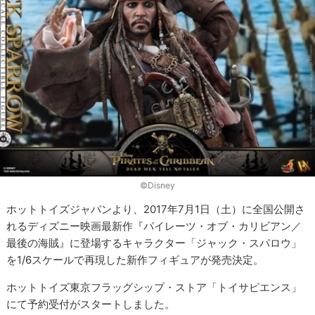
©Disney
ホットトイズジャパンより、2017年7月1日（土）に全国公開さ
れるディズニー映画最新作『パイレーツ・オブ・カリビアン／
最後の海賊』に登場するキャラクター「ジャック・スパロウ」
を1/6スケールで再現した新作フィギュアが発売決定。
ホットトイズ東京フラッグシップ・ストア「トイサピエンス」
にて予約受付がスタートしました。