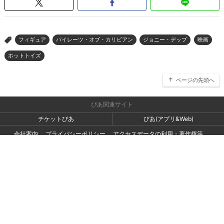
フィギュア
パイレーツ・オブ・カリビアン
ジョニー・デップ
映画
>
ホットトイズ
ページの先頭へ
ぴあ関連サイト
チケットぴあ
ぴあ(アプリ&Web)
会社案内
プライバシーポリシー
アクセスデータの利用・著作権等
外部送信ポリシー
広告出稿・お取り組みのご相談・情報掲載・その他お問い合わせ
一般の読者の方・ユーザーの方からのお問い合わせ
Copyright (C) PIA Corporation. All Rights Reserved.