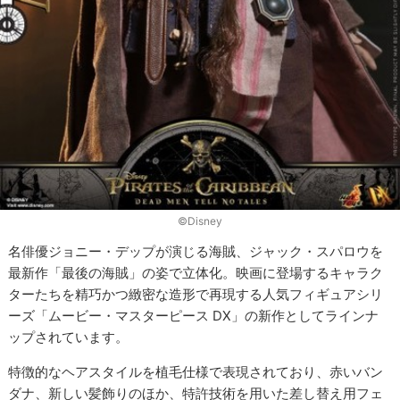
©Disney
名俳優ジョニー・デップが演じる海賊、ジャック・スパロウを
最新作「最後の海賊」の姿で立体化。映画に登場するキャラク
ターたちを精巧かつ緻密な造形で再現する人気フィギュアシリ
ーズ「ムービー・マスターピース DX」の新作としてラインナ
ップされています。
特徴的なヘアスタイルを植毛仕様で表現されており、赤いバン
ダナ、新しい髪飾りのほか、特許技術を用いた差し替え用フェ