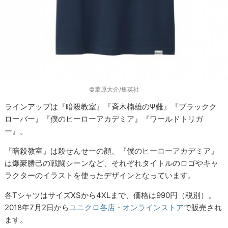
©葦原大介/集英社
ラインアップは『暗殺教室』『斉木楠雄のΨ難』『ブラックク
ローバー』『僕のヒーローアカデミア』『ワールドトリガ
ー』。
『暗殺教室』は殺せんせーの顔、『僕のヒーローアカデミア』
は爆豪勝己の戦闘シーンなど、それぞれタイトルのロゴやキャ
ラクターのイラストを使ったデザインとなっています。
各TシャツはサイズXSから4XLまで、価格は990円（税別）。
2018年7月2日から
ユニクロ各店・オンラインストア
で販売され
ます。