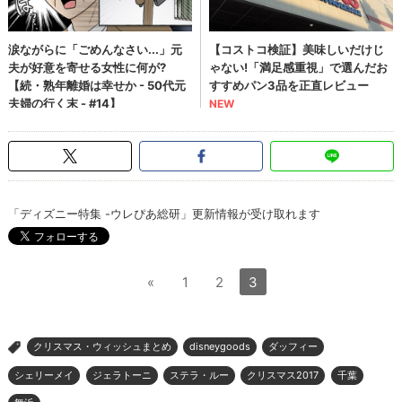
「ディズニー特集 -ウレぴあ総研」更新情報が受け取れます
«
1
2
3
クリスマス・ウィッシュまとめ
disneygoods
ダッフィー
>
シェリーメイ
ジェラトーニ
ステラ・ルー
クリスマス2017
千葉