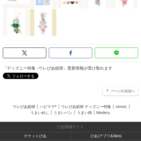
「ディズニー特集 -ウレぴあ総研」更新情報が受け取れます
ページの先頭へ
ウレぴあ総研
|
ハピママ*
|
ウレぴあ総研 ディズニー特集
|
mimot.
|
うまいめし
|
うまいパン
|
うまい肉
|
Medery.
ぴあ関連サイト
チケットぴあ
ぴあ(アプリ&Web)