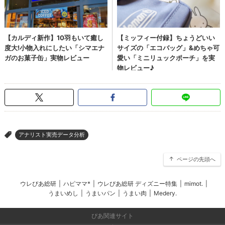
アナリスト実売データ分析
>
ページの先頭へ
ウレぴあ総研
|
ハピママ*
|
ウレぴあ総研 ディズニー特集
|
mimot.
|
うまいめし
|
うまいパン
|
うまい肉
|
Medery.
ぴあ関連サイト