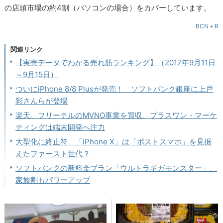
の店頭市場の約4割（パソコンの場合）をカバーしています。
BCN＋R
関連リンク
【実売データでわかる売れ筋ランキング】（2017年9月11日
～9月15日）
ついにiPhone 8/8 Plusが発売！ ソフトバンク銀座に上戸
彩さんらが登場
楽天、フリーテルのMVNO事業を買収、プラスワン・マーケ
ティングは端末開発へ注力
大型化に終止符 「iPhone X」は「ポストスマホ」を見据
えたファースト世代？
ソフトバンクの新料金プラン「ウルトラギガモンスター」、
家族割もパワーアップ