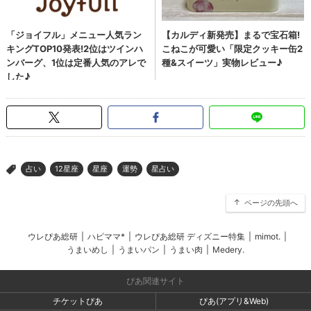
占い
12星座
星座
運勢
星占い
>
ページの先頭へ
ウレぴあ総研
|
ハピママ*
|
ウレぴあ総研 ディズニー特集
|
mimot.
|
うまいめし
|
うまいパン
|
うまい肉
|
Medery.
ぴあ関連サイト
チケットぴあ
ぴあ(アプリ&Web)