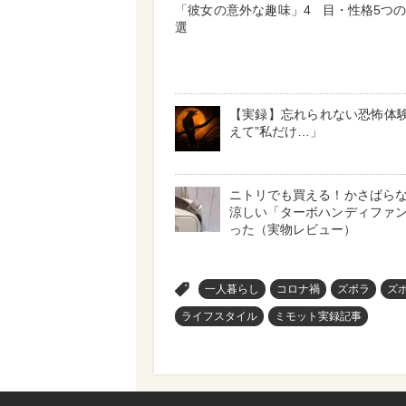
「彼女の意外な趣味」4
目・性格5つ
選
【実録】忘れられない恐怖体験 
えて”私だけ…」
ニトリでも買える！かさばら
涼しい「ターボハンディファ
った（実物レビュー）
>
一人暮らし
コロナ禍
ズボラ
ズ
ライフスタイル
ミモット実録記事