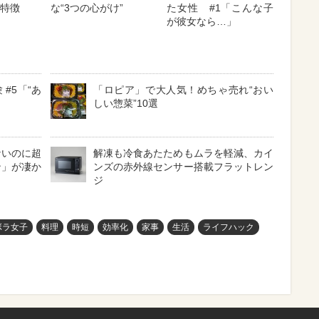
の特徴
な“3つの心がけ”
た女性 #1「こんな子
が彼女なら…」
#5「“あ
「ロピア」で大人気！めちゃ売れ“おい
しい惣菜”10選
ないのに超
解凍も冷食あたためもムラを軽減、カイ
ン」が凄か
ンズの赤外線センサー搭載フラットレン
ジ
ボラ女子
料理
時短
効率化
家事
生活
ライフハック