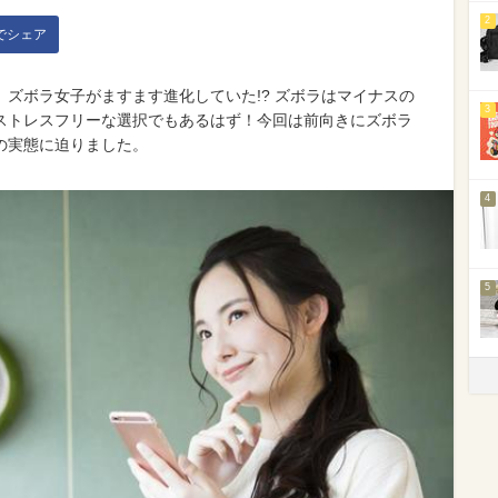
2
kでシェア
ズボラ女子がますます進化していた!? ズボラはマイナスの
3
ストレスフリーな選択でもあるはず！今回は前向きにズボラ
の実態に迫りました。
4
5