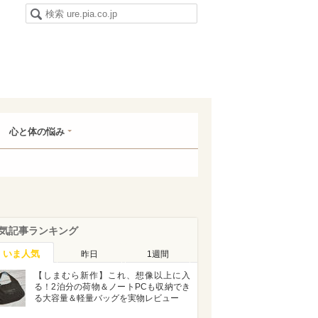
心と体の悩み
気記事ランキング
いま人気
昨日
1週間
【しまむら新作】これ、想像以上に入
る！2泊分の荷物＆ノートPCも収納でき
る大容量＆軽量バッグを実物レビュー