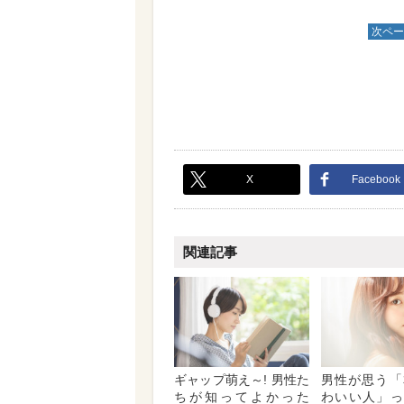
次ペー
X
Facebook
関連記事
ギャップ萌え～! 男性た
男性が思う「
ちが知ってよかった
わいい人」っ