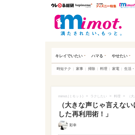
ウレぴあ総研
ハピママ*
ウレぴあ
mim
キレイでいたい
ハマる
やせたい
時短テク
家事
掃除
料理
家電
生活・
>
>
>
mimot.(ミモット)
ラクしたい
料理
（大
（大きな声じゃ言えないけ
した再利用術！」
彩幸