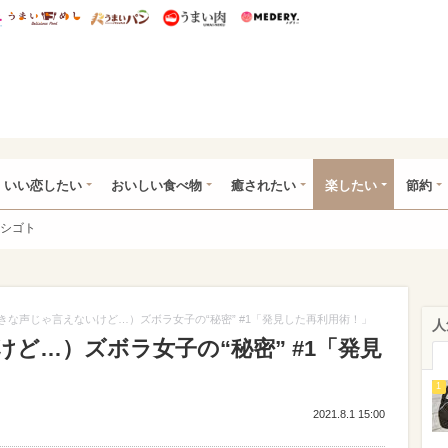
総研 ディズニー特集
mimot.
うまいめし
うまいパン
うまい肉
Medery.
ot.(ミモット)
いい恋したい
おいしい食べ物
癒されたい
楽したい
節約
シゴト
きな声じゃ言えないけど…）ズボラ女子の“秘密” #1「発見した再利用術！」
人
ど…）ズボラ女子の“秘密” #1「発見
1
2021.8.1 15:00