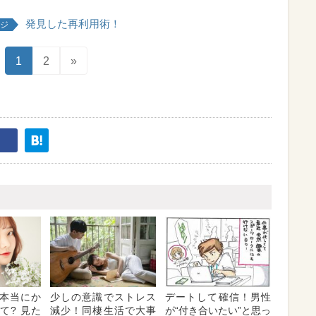
発見した再利用術！
ジ
1
2
»
本当にか
少しの意識でストレス
デートして確信！男性
て? 見た
減少！同棲生活で大事
が“付き合いたい”と思っ