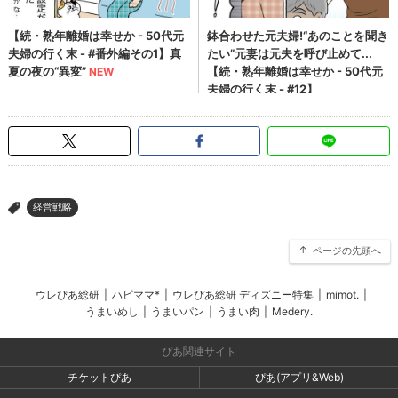
経営戦略
>
ページの先頭へ
ウレぴあ総研
|
ハピママ*
|
ウレぴあ総研 ディズニー特集
|
mimot.
|
うまいめし
|
うまいパン
|
うまい肉
|
Medery.
ぴあ関連サイト
チケットぴあ
ぴあ(アプリ&Web)