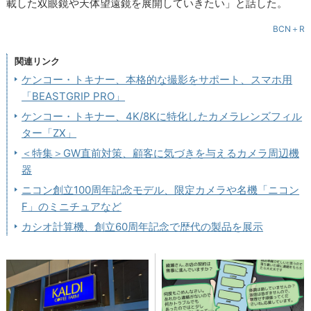
載した双眼鏡や天体望遠鏡を展開していきたい」と話した。
BCN＋R
関連リンク
ケンコー・トキナー、本格的な撮影をサポート、スマホ用
「BEASTGRIP PRO」
ケンコー・トキナー、4K/8Kに特化したカメラレンズフィル
ター「ZX」
＜特集＞GW直前対策、顧客に気づきを与えるカメラ周辺機
器
ニコン創立100周年記念モデル、限定カメラや名機「ニコン
F」のミニチュアなど
カシオ計算機、創立60周年記念で歴代の製品を展示