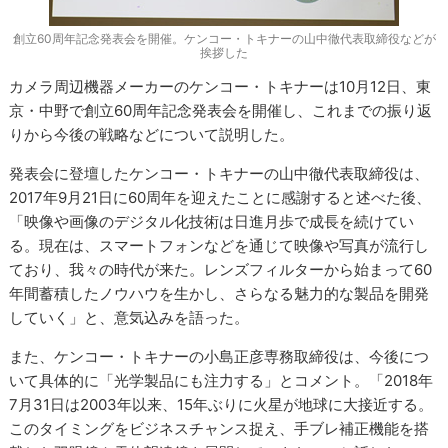
創立60周年記念発表会を開催。ケンコー・トキナーの山中徹代表取締役などが
挨拶した
カメラ周辺機器メーカーのケンコー・トキナーは10月12日、東
京・中野で創立60周年記念発表会を開催し、これまでの振り返
りから今後の戦略などについて説明した。
発表会に登壇したケンコー・トキナーの山中徹代表取締役は、
2017年9月21日に60周年を迎えたことに感謝すると述べた後、
「映像や画像のデジタル化技術は日進月歩で成長を続けてい
る。現在は、スマートフォンなどを通じて映像や写真が流行し
ており、我々の時代が来た。レンズフィルターから始まって60
年間蓄積したノウハウを生かし、さらなる魅力的な製品を開発
していく」と、意気込みを語った。
また、ケンコー・トキナーの小島正彦専務取締役は、今後につ
いて具体的に「光学製品にも注力する」とコメント。「2018年
7月31日は2003年以来、15年ぶりに火星が地球に大接近する。
このタイミングをビジネスチャンス捉え、手ブレ補正機能を搭