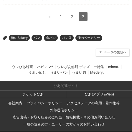
«
1
2
3
俺のBakery
パン
食パン
パン屋
俺のベーカリー
>
ページの先頭へ
ウレぴあ総研
|
ハピママ*
|
ウレぴあ総研 ディズニー特集
|
mimot.
|
うまいめし
|
うまいパン
|
うまい肉
|
Medery.
ぴあ関連サイト
チケットぴあ
ぴあ(アプリ&Web)
会社案内
プライバシーポリシー
アクセスデータの利用・著作権等
外部送信ポリシー
広告出稿・お取り組みのご相談・情報掲載・その他お問い合わせ
一般の読者の方・ユーザーの方からのお問い合わせ