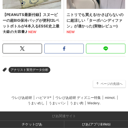
アナリスト実売データ分析
>
ページの先頭へ
ウレぴあ総研
|
ハピママ*
|
ウレぴあ総研 ディズニー特集
|
mimot.
|
うまいめし
|
うまいパン
|
うまい肉
|
Medery.
ぴあ関連サイト
チケットぴあ
ぴあ(アプリ&Web)