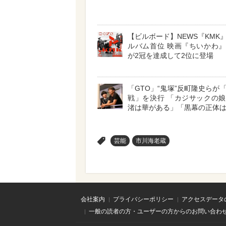
【ビルボード】NEWS『KMK
ルバム首位 映画『ちいかわ
が2冠を達成して2位に登場
「GTO」“鬼塚”反町隆史らが
戦」を決行 「カジサックの
渚は華がある」「黒幕の正体
>
芸能
市川海老蔵
会社案内
プライバシーポリシー
アクセスデータ
一般の読者の方・ユーザーの方からのお問い合わ