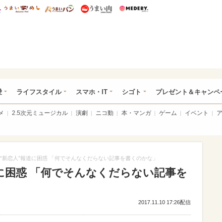
総研 ディズニー特集
mimot.
うまいめし
うまいパン
うまい肉
Medery.
ぴあ総研（うれぴあ）
愛
ライフスタイル
スマホ・IT
シゴト
プレゼント＆キャンペ
メ
2.5次元ミュージカル
演劇
ニコ動
本・マンガ
ゲーム
イベント
“新恋人”報道に困惑 「何でそんなくだらない記事を書くのかな」
に困惑 「何でそんなくだらない記事を
2017.11.10 17:26配信