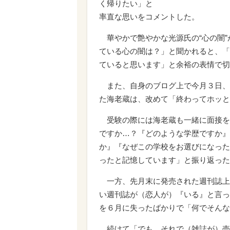
く帰りたい」と
率直な思いをコメントした。
華やかで艶やかな光源氏の“心の闇”
ている心の闇は？」と聞かれると、「
ていると思います」と余裕の表情で切
また、自身のブログ上で今月３日、
た海老蔵は、改めて「終わってホッと
受験の際には海老蔵も一緒に面接を
ですか…？『どのような学歴ですか』
か』『なぜこの学校をお選びになった
ったと記憶しています」と振り返った
一方、先月末に発売された週刊誌上で
い週刊誌が（恋人が）『いる』と言っ
を６月に失ったばかりで「何でそんな
続けて「でも、それで（雑誌が）売