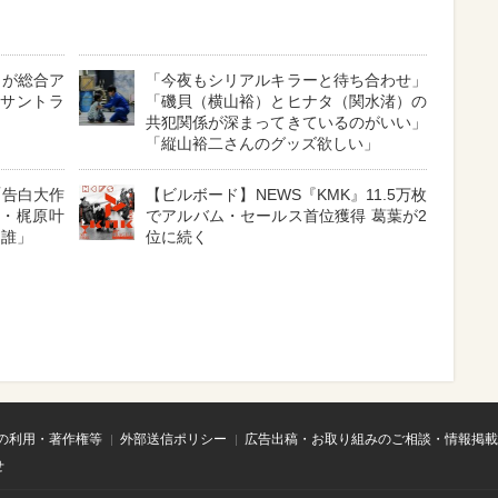
』が総合ア
「今夜もシリアルキラーと待ち合わせ」
』サントラ
「磯貝（横山裕）とヒナタ（関水渚）の
共犯関係が深まってきているのがいい」
「縦山裕二さんのグッズ欲しい」
「告白大作
【ビルボード】NEWS『KMK』11.5万枚
娘・梶原叶
でアルバム・セールス首位獲得 葛葉が2
は誰」
位に続く
の利用・著作権等
外部送信ポリシー
広告出稿・お取り組みのご相談・情報掲載
せ