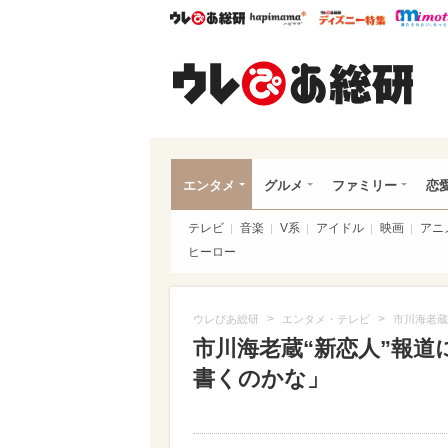
ウレぴあ総研
ハピママ*
ウレぴあ
ウレ
エンタメ
グルメ
ファミリー
恋
テレビ
音楽
V系
アイドル
映画
アニ
ヒーロー
>
>
ウレぴあ総研
エンタメ・テレビ
市川海老蔵
市川海老蔵“新恋人”報道
書くのかな」