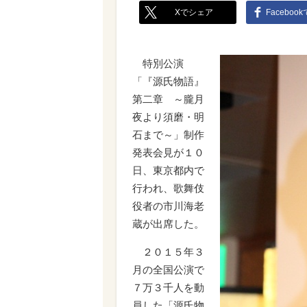
Xでシェア
Faceboo
特別公演
「『源氏物語』
第二章 ～朧月
夜より須磨・明
石まで～」制作
発表会見が１０
日、東京都内で
行われ、歌舞伎
役者の市川海老
蔵が出席した。
２０１５年３
月の全国公演で
７万３千人を動
員した「源氏物