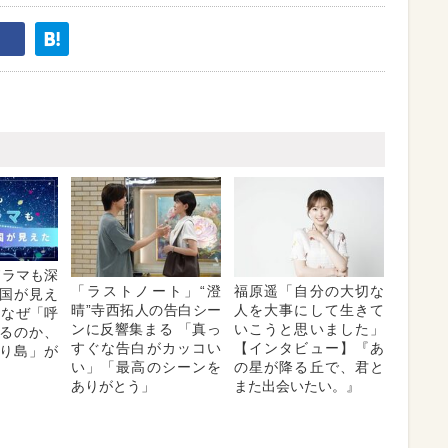
Kドラマも深
「ラストノート」“澄
福原遥「自分の大切な
国が見え
晴”寺西拓人の告白シー
人を大事にして生きて
はなぜ「呼
ンに反響集まる 「真っ
いこうと思いました」
るのか、
すぐな告白がカッコい
【インタビュー】『あ
り島」が
い」「最高のシーンを
の星が降る丘で、君と
ありがとう」
また出会いたい。』