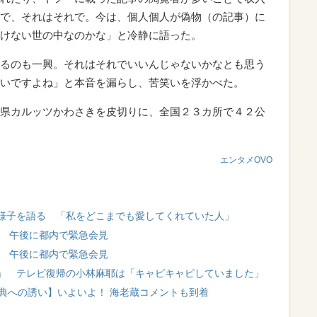
で、それはそれで。今は、個人個人が偽物（の記事）に
けない世の中なのかな」と冷静に語った。
るのも一興。それはそれでいいんじゃないかなとも思う
いですよね」と本音を漏らし、苦笑いを浮かべた。
県カルッツかわさきを皮切りに、全国２３カ所で４２公
エンタメOVO
様子を語る 「私をどこまでも愛してくれていた人」
 午後に都内で緊急会見
 午後に都内で緊急会見
」 テレビ復帰の小林麻耶は「キャピキャピしていました」
典への誘い】いよいよ！ 海老蔵コメントも到着