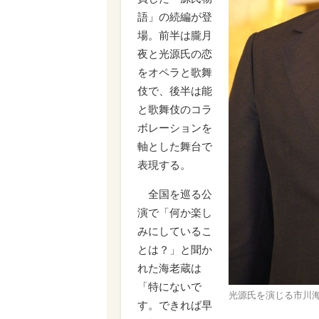
語」の続編が登
場。前半は朧月
夜と光源氏の恋
をオペラと歌舞
伎で、後半は能
と歌舞伎のコラ
ボレーションを
軸とした舞台で
表現する。
全国を巡る公
演で「何か楽し
みにしているこ
とは？」と聞か
れた海老蔵は
「特にないで
光源氏を演じる市川
す。できれば早