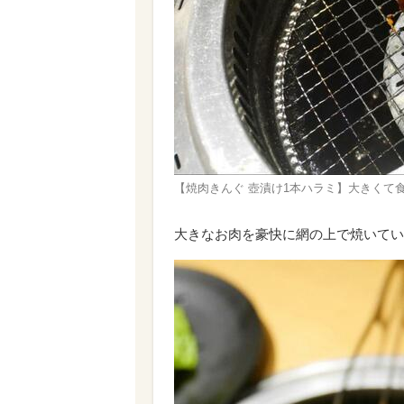
【焼肉きんぐ 壺漬け1本ハラミ】大きくて
大きなお肉を豪快に網の上で焼いてい