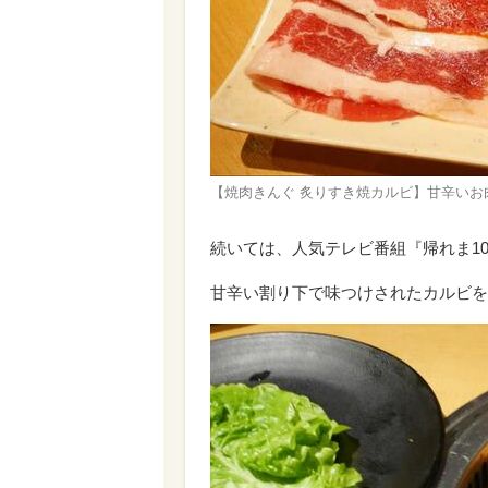
【焼肉きんぐ 炙りすき焼カルビ】甘辛いお
続いては、人気テレビ番組『帰れま1
甘辛い割り下で味つけされたカルビを