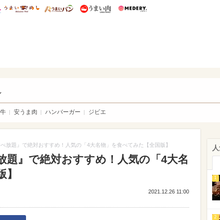
総研 ディズニー特集
mimot.
うまいめし
うまいパン
うまい肉
Medery.
い肉
し
牛
安うま肉
ハンバーガー
ジビエ
べ放題』で絶対おすすめ！人気の「4大名物」を食べてみた【全国版】
人
放題』で絶対おすすめ！人気の「4大名
版】
1
2021.12.26 11:00
2