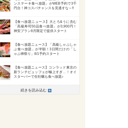
ンステーキ食べ放題」がWEB予約で3千
円台！神コスパチャンスを見逃すな～!!
【食べ放題ニュース】大とろ&うに含む
「高級寿司50品食べ放題」が3,900円！
神安プラン8月限定で提供スタート
【食べ放題ニュース】「高級しゃぶしゃ
ぶ食べ放題」が半額！3日間だけの「し
ゃぶ禅祭り」8/1予約スタート
【食べ放題ニュース】コンラッド東京の
新ランチビュッフェが極上すぎ…！オイ
スターバーで生牡蠣も食べ放題♪
続きを読み込む