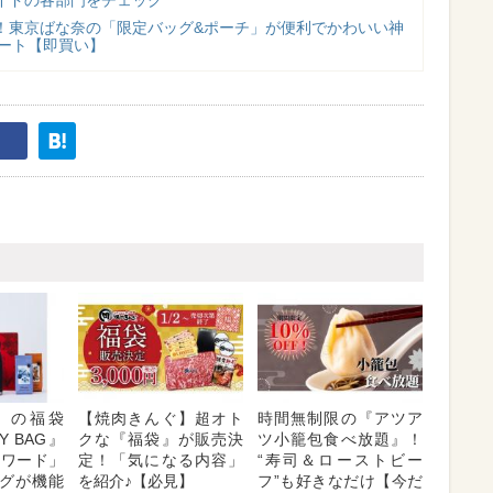
！東京ばな奈の「限定バッグ&ポーチ」が便利でかわいい神
スタート【即買い】
】の福袋
【焼肉きんぐ】超オト
時間無制限の『アツア
PY BAG』
クな『福袋』が販売決
ツ小籠包食べ放題』！
ンワード」
定！「気になる内容」
“寿司＆ローストビー
グが機能
を紹介♪【必見】
フ”も好きなだけ【今だ