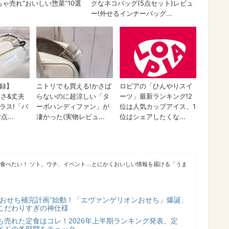
が食べたい！ ソト、ウチ、イベント…とにかくおいしい情報を届ける「うま
“おせち補完計画”始動！「エヴァンゲリオンおせち」爆誕、
こだわりすぎの神仕様
も売れた定食はコレ！2026年上半期ランキング発表、定
イドの各部門をチェック