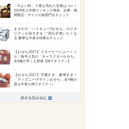
「やよい軒」で最も売れた定食はコレ！
2026年上半期ランキング発表、定番・期
間限定・サイドの各部門をチェック
まさかの「ハイキュー!!おせち」のクオ
リティが高すぎる！“思わず買いたくな
る”豪華な中身＆特典をチェック
【おせち2027】スヌーピーにムーミン
も！毎年人気の「キャラクターおせち」
全4種が早くも登場【神クオリティ】
【おせち2027】可愛すぎ、豪華すぎ！
「ディズニーデザインおせち」全4種が
器も中身も神クオリティ♪
続きを読み込む