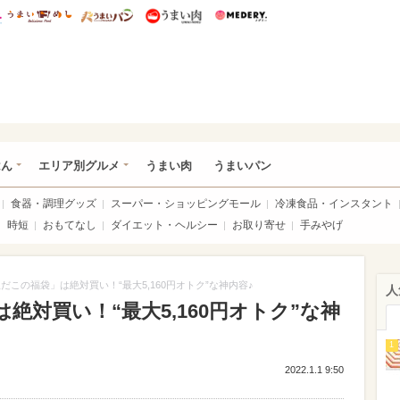
総研 ディズニー特集
mimot.
うまいめし
うまいパン
うまい肉
Medery.
いめし
はん
エリア別グルメ
うまい肉
うまいパン
食器・調理グッズ
スーパー・ショッピングモール
冷凍食品・インスタント
時短
おもてなし
ダイエット・ヘルシー
お取り寄せ
手みやげ
だこの福袋」は絶対買い！“最大5,160円オトク”な神内容♪
人
絶対買い！“最大5,160円オトク”な神
1
2022.1.1 9:50