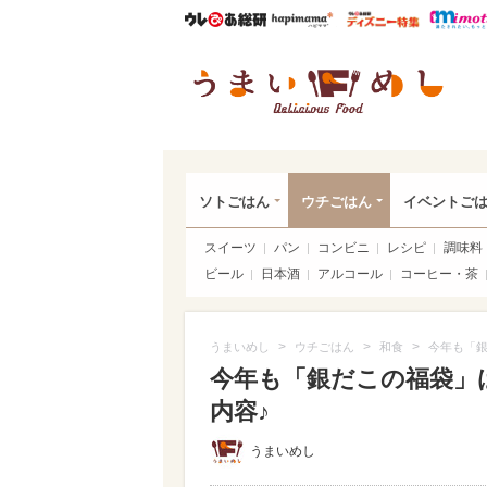
ウレぴあ総研
ハピママ*
ウレぴあ
うま
ソトごはん
ウチごはん
イベントご
スイーツ
パン
コンビニ
レシピ
調味料
ビール
日本酒
アルコール
コーヒー・茶
>
>
>
うまいめし
ウチごはん
和食
今年も「銀
今年も「銀だこの福袋」は
内容♪
うまいめし