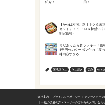
紹介！
的！
【かっぱ寿司】超オトク＆豪
セット』！“中トロ＆特盛いく
割安価格♪
まだあったら超ラッキー！価
4千円分のクーポン付の「夏
神内容すぎる
>
築地銀だこ
たこ焼き
福袋
ぜっ
会社案内
プライバシーポリシー
アクセスデータ
一般の読者の方・ユーザーの方からのお問い合わ