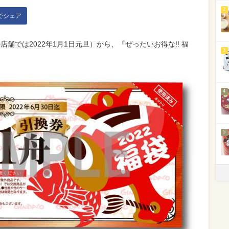
2
kでシェア
の店舗では2022年1月1日元旦）から、『ぜったいお得な!! 福
3
4
5