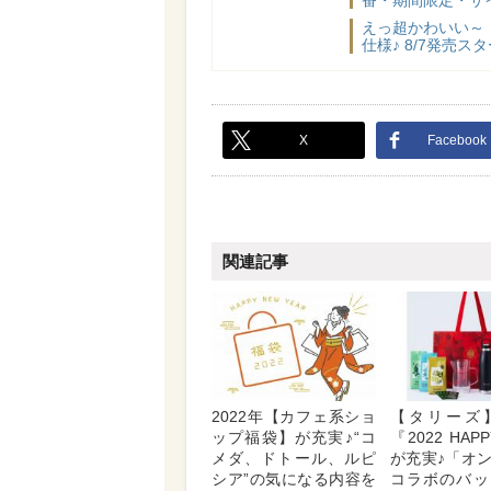
えっ超かわいい～
仕様♪ 8/7発売
X
Facebook
関連記事
2022年【カフェ系ショ
【タリーズ
ップ福袋】が充実♪“コ
『2022 HAP
メダ、ドトール、ルピ
が充実♪「オ
シア”の気になる内容を
コラボのバッ