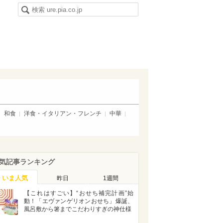
和食
洋食・イタリアン・フレンチ
中華
気記事ランキング
いま人気
昨日
1週間
【これはすごい】“おせち補完計画”始
動！「エヴァンゲリオンおせち」爆誕、
風呂敷から箸までこだわりすぎの神仕様