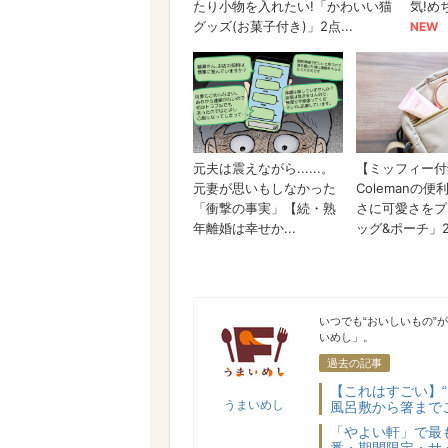
うまいめし
いつでも“おいしいもの”
いめし」。
過去の記事
【これはすごい】
うまいめし
風呂敷から箸まで
「やよい軒」で最
番・期間限定・サ