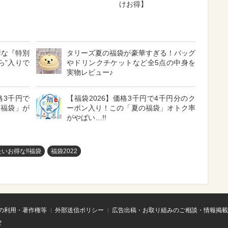
けお得】
華な『特別
タリーズ夏の福袋が豪華すぎる！バッグ
ら”入りで
やドリンクチケットなど全5点の中身を
実物レビュー♪
格3千円で
【福袋2026】価格3千円で4千円分のク
の福袋」が
ーポン入り！この「夏の福袋」オトク率
がやばい…!!
たいお得な‼福袋
福袋2022
の利用・著作権等
外部送信ポリシー
広告出稿・お取り組みのご相談・情報掲載
せ