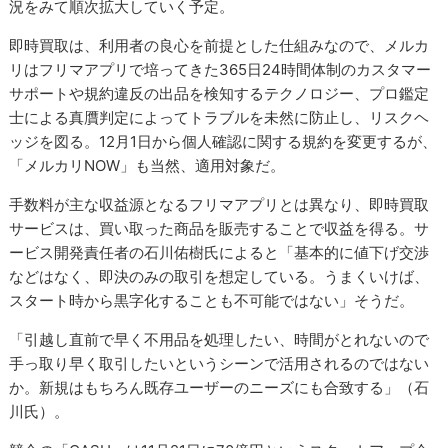
況をみて順次拡大していく予定。
即時買取は、利用者の良心を前提とした仕組みなので、メルカ
リはフリマアプリで培ってきた365日24時間体制のカスタマー
サポートや規約違反の出品を検知するテクノロジー、プロ鑑定
士による真贋判定によってトラブルを未然に防止し、リスクヘ
ッジを図る。12月1日から個人確認に関する規約を変更するが、
「メルカリNOW」も当然、適用対象だ。
手数料が主な収益源となるフリマアプリとは異なり、即時買取
サービスは、買い取った商品を販売することで収益を得る。サ
ービス開発責任者の石川佑樹氏によると「基本的に値下げ交渉
などはなく、即決のみの取引を想定している。うまくいけば、
スタート時から黒字化することも不可能ではない」そうだ。
「引越し直前で早く不用品を処理したい、時間がとれないので
手っ取り早く取引したいというシーンで活用されるのではない
か。新規はもちろん既存ユーザーのニーズにも合致する」（石
川氏）。