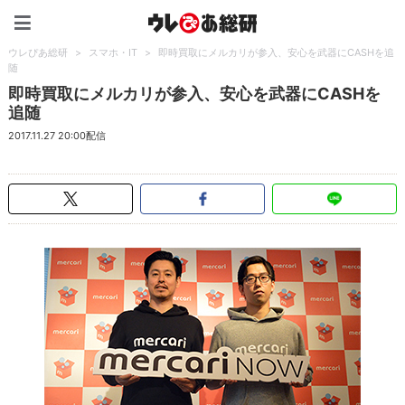
ウレぴあ総研（うれぴあ）
ウレぴあ総研
>
スマホ・IT
>
即時買取にメルカリが参入、安心を武器にCASHを追
随
即時買取にメルカリが参入、安心を武器にCASHを
追随
2017.11.27 20:00配信