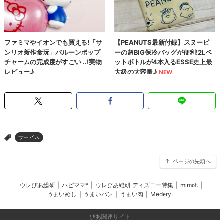
サービス
>
ページの先頭へ
ウレぴあ総研
|
ハピママ*
|
ウレぴあ総研 ディズニー特集
|
mimot.
|
うまいめし
|
うまいパン
|
うまい肉
|
Medery.
ぴあ関連サイト