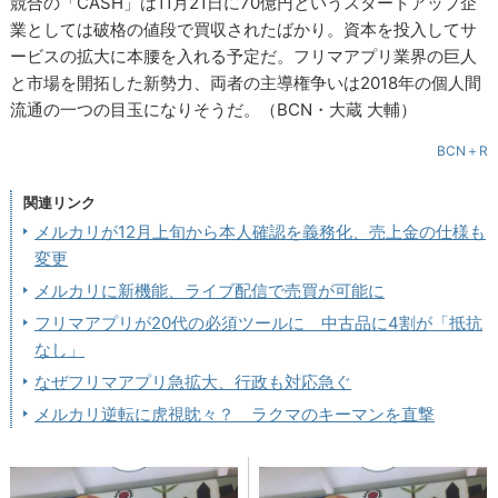
競合の「CASH」は11月21日に70億円というスタートアップ企
業としては破格の値段で買収されたばかり。資本を投入してサ
ービスの拡大に本腰を入れる予定だ。フリマアプリ業界の巨人
と市場を開拓した新勢力、両者の主導権争いは2018年の個人間
流通の一つの目玉になりそうだ。（BCN・大蔵 大輔）
BCN＋R
関連リンク
メルカリが12月上旬から本人確認を義務化、売上金の仕様も
変更
メルカリに新機能、ライブ配信で売買が可能に
フリマアプリが20代の必須ツールに 中古品に4割が「抵抗
なし」
なぜフリマアプリ急拡大、行政も対応急ぐ
メルカリ逆転に虎視眈々？ ラクマのキーマンを直撃