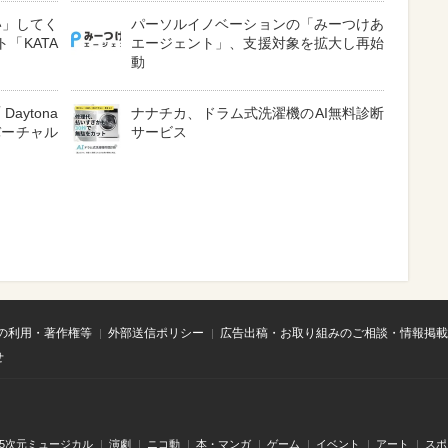
い」してく
パーソルイノベーションの「みーつけあ
「KATA
エージェント」、支援対象を拡大し再始
動
ytona
ナナチカ、ドラム式洗濯機のAI無料診断
バーチャル
サービス
の利用・著作権等
外部送信ポリシー
広告出稿・お取り組みのご相談・情報掲載
せ
.5次元ミュージカル
演劇
ニコ動
本・マンガ
ゲーム
イベント
アート
スポ