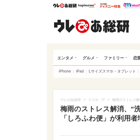
ウレぴあ総研
ハピママ*
ウレぴあ
ウレ
エンタメ
グルメ
ファミリー
恋
iPhone
iPad
Lサイズスマホ・タブレット
>
>
ウレぴあ総研
スマホ・IT
梅雨のストレス解
梅雨のストレス解消、“
「しろふわ便」が利用者