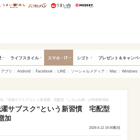
総研 ディズニー特集
mimot.
うまいめし
うまいパン
うまい肉
Medery.
ぴあ総研（うれぴあ）
愛
ライフスタイル
スマホ・IT
シゴト
プレゼント＆キャンペ
アプリ
Android
Facebook
LINE
ソーシャルメディア
Mac
Windows
消、“洗濯サブスク”という新習慣 宅配型「しろふわ便」が利用者増加
洗濯サブスク”という新習慣 宅配型
増加
2026.6.12 16:00配信