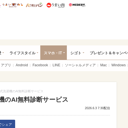
総研 ディズニー特集
mimot.
うまいめし
うまいパン
うまい肉
Medery.
ぴあ総研（うれぴあ）
愛
ライフスタイル
スマホ・IT
シゴト
プレゼント＆キャンペ
アプリ
Android
Facebook
LINE
ソーシャルメディア
Mac
Windows
式洗濯機のAI無料診断サービス
機のAI無料診断サービス
2026.6.3 7:30配信
kでシェア