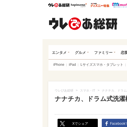
ウレぴあ総研
ハピママ*
ウレぴあ
ウレ
エンタメ
グルメ
ファミリー
恋
iPhone
iPad
Lサイズスマホ・タブレット
>
>
ウレぴあ総研
スマホ・IT
ナナチカ、ドラム
ナナチカ、ドラム式洗濯
Xでシェア
Faceboo