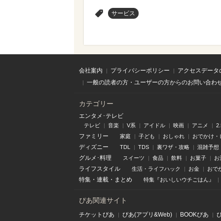
>
サービス
会社案内
プライバシーポリシー
アクセスデータ
一般の読者の方・ユーザーの方からのお問い合わ
カテゴリー
エンタメ･テレビ
テレビ
音楽
V系
アイドル
映画
アニメ
2
ファミリー
家庭
子ども
おしゃれ
おでかけ・
ディズニー
TDL
TDS
裏ワザ・攻略
混雑予想
グルメ･料理
スイーツ
食品
飲料
お菓子
お
ライフスタイル
生活・ライフハック
お金
おで
特集
・
連載
・
まとめ
特集『おいしいウチごはん』
ぴあ関連サイト
チケットぴあ
ぴあ(アプリ&Web)
BOOKぴあ