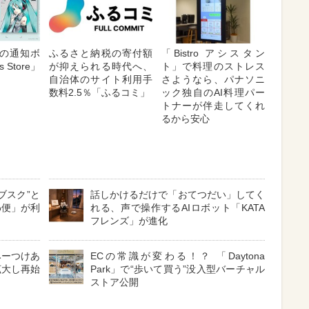
の通知ボ
ふるさと納税の寄付額
「Bistro アシスタン
 Store」
が抑えられる時代へ、
ト」で料理のストレス
自治体のサイト利用手
さようなら、パナソニ
数料2.5％「ふるコミ」
ック独自のAI料理パー
トナーが伴走してくれ
るから安心
ブスク”と
話しかけるだけで「おてつだい」してく
わ便」が利
れる、声で操作するAIロボット「KATA
フレンズ」が進化
みーつけあ
ECの常識が変わる！？ 「Daytona
拡大し再始
Park」で“歩いて買う”没入型バーチャル
ストア公開