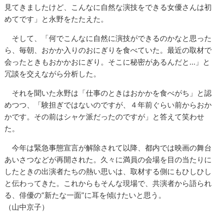
見てきましたけど、こんなに自然な演技をできる女優さんは初
めてです」と永野をたたえた。
そして、「何でこんなに自然に演技ができるのかなと思った
ら、毎朝、おかか入りのおにぎりを食べていた。最近の取材で
会ったときもおかかおにぎり。そこに秘密があるんだと…」と
冗談を交えながら分析した。
それを聞いた永野は「仕事のときはおかかを食べがち」と認
めつつ、「験担ぎではないのですが、４年前ぐらい前からおか
かです。その前はシャケ派だったのですが」と答えて笑わせ
た。
今年は緊急事態宣言が解除されて以降、都内では映画の舞台
あいさつなどが再開された。久々に満員の会場を目の当たりに
したときの出演者たちの熱い思いは、取材する側にもひしひし
と伝わってきた。これからもそんな現場で、共演者から語られ
る、俳優の“新たな一面”に耳を傾けたいと思う。
（山中京子）