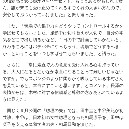
の信頼感と安心感が200パーセント。もっとあるかもしれませ
ん。誰が来ても受け止めてくれるすごく器の大きい方なので、
安心してぶつかっていけました」と振り返った。
また、「現場での集中力をどうやってコントロールするかを
学ばせてもらいました。撮影中は切り替えが大切で、自分の本
気をどこで出し切るかなど、１日の中で計画していかないと、
終わるころにはバテバテになっちゃう。現場でどうするべき
か、ということをいつも学ばせてもらいました」と語った。
さらに、「常に素直で人の意見を受け入れる心を持ってい
る。大人になるとなかなか素直になることって難しいじゃない
ですか。でもスポンジのように柔らかく吸収している木村さん
を見ていると、本当にすごいと思います」とコメント。長澤の
表情からは、木村に対する信頼感と尊敬の念があふれているよ
うに見えた。
同じく９月公開の『総理の夫』では、田中圭と中谷美紀が初
共演。中谷は、日本初の女性総理となった相馬凛子を、田中は
凛子を支える鳥類学者の夫・相馬日和を演じた。