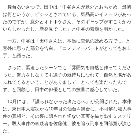
舞台あいさつで、田中は「中谷さんが意外とおちゃめ。最初
は何というか、ピシッとされている、気品高いイメージがあっ
たのですが、意外とオトボケさん。そのギャップがすごくかわ
いらしかったし、新発見でした」と中谷の素顔を明かした。
一方、中谷は「田中さんは、本当に空気の読める方で…」と
意外に思った部分を告白。「コメディーパートがとってもお上
手」と語った。
さらに、緊迫したシーンでも「雰囲気を自然と作ってくださ
った。努力をしなくても凛子の気持ちになれて、自然と涙があ
ふれてくるということがありまして、とっても楽だったんで
す」と回顧し、田中の俳優としての技量に感心していた。
10月には、『護られなかった者たちへ』が公開された。本作
は、東日本大震災から10年目の仙台を舞台に、不可解な殺人事
件の真相と、その裏に隠された切ない真実を描き出すミステリ
ー。殺人事件の容疑者を佐藤健、彼を追う刑事を阿部寛が演じ
た。