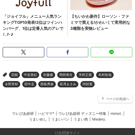
芸能
中谷美紀
佐藤健
岡田将生
市村正親
木村拓哉
>
永野芽郁
田中圭
西島秀俊
長澤まさみ
阿部寛
ページの先頭へ
ウレぴあ総研
|
ハピママ*
|
ウレぴあ総研 ディズニー特集
|
mimot.
|
うまいめし
|
うまいパン
|
うまい肉
|
Medery.
ぴあ関連サイト