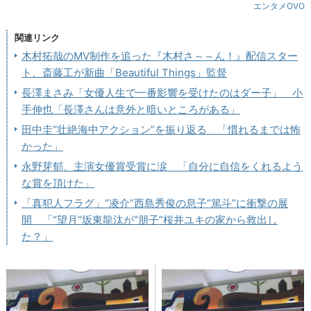
エンタメOVO
関連リンク
木村拓哉のMV制作を追った『木村さ～～ん！』配信スター
ト、斎藤工が新曲「Beautiful Things」監督
長澤まさみ「女優人生で一番影響を受けたのはダー子」 小
手伸也「長澤さんは意外と暗いところがある」
田中圭“壮絶海中アクション”を振り返る 「慣れるまでは怖
かった」
永野芽郁、主演女優賞受賞に涙 「自分に自信をくれるよう
な賞を頂けた」
「真犯人フラグ」“凌介”西島秀俊の息子“篤斗”に衝撃の展
開 「“望月”坂東龍汰が“朋子”桜井ユキの家から救出し
た？」