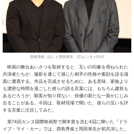
西島秀俊（左）と岡田将生 (C)エンタメOVO
映画の舞台あいさつを取材すると、互いの印象を尋ねられた
共演者たちが、撮影を通じて感じた相手の性格や素顔を語る場
面に遭遇する。作品を完成させるために、ある意味、家族より
も濃密な時間を過ごした彼らの語る言葉には、もちろん建前も
あるだろうが、観客が知り得ない、俳優の新たな一面がにじみ
出ることがある。今回は、取材現場で聞いた、彼らの互いを評
する言葉に注目してみた。
第74回カンヌ国際映画祭で脚本賞を含む4冠に輝いた『ドラ
イブ・マイ・カー』では、西島秀俊と岡田将生が初共演した。