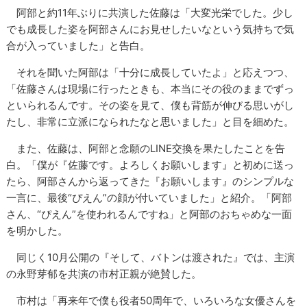
阿部と約11年ぶりに共演した佐藤は「大変光栄でした。少し
でも成長した姿を阿部さんにお見せしたいなという気持ちで気
合が入っていました」と告白。
それを聞いた阿部は「十分に成長していたよ」と応えつつ、
「佐藤さんは現場に行ったときも、本当にその役のままでずっ
といられるんです。その姿を見て、僕も背筋が伸びる思いがし
たし、非常に立派になられたなと思いました」と目を細めた。
また、佐藤は、阿部と念願のLINE交換を果たしたことを告
白。「僕が『佐藤です。よろしくお願いします』と初めに送っ
たら、阿部さんから返ってきた『お願いします』のシンプルな
一言に、最後“ぴえん”の顔が付いていました」と紹介。「阿部
さん、“ぴえん”を使われるんですね」と阿部のおちゃめな一面
を明かした。
同じく10月公開の『そして、バトンは渡された』では、主演
の永野芽郁を共演の市村正親が絶賛した。
市村は「再来年で僕も役者50周年で、いろいろな女優さんを