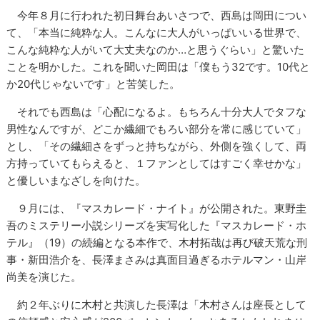
今年８月に行われた初日舞台あいさつで、西島は岡田につい
て、「本当に純粋な人。こんなに大人がいっぱいいる世界で、
こんな純粋な人がいて大丈夫なのか…と思うぐらい」と驚いた
ことを明かした。これを聞いた岡田は「僕もう32です。10代と
か20代じゃないです」と苦笑した。
それでも西島は「心配になるよ。もちろん十分大人でタフな
男性なんですが、どこか繊細でもろい部分を常に感じていて」
とし、「その繊細さをずっと持ちながら、外側を強くして、両
方持っていてもらえると、１ファンとしてはすごく幸せかな」
と優しいまなざしを向けた。
９月には、『マスカレード・ナイト』が公開された。東野圭
吾のミステリー小説シリーズを実写化した『マスカレード・ホ
テル』（19）の続編となる本作で、木村拓哉は再び破天荒な刑
事・新田浩介を、長澤まさみは真面目過ぎるホテルマン・山岸
尚美を演じた。
約２年ぶりに木村と共演した長澤は「木村さんは座長として