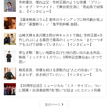
市村優汰、憧れは父・市村正親のような俳優 「プリン
ス・オブ・マーメイド」で舞台初主演に「死ぬ気で頑張
る」【インタビュー】
【週末映画コラム】新作のラインアップに時代劇が並ぶ
喜び『碁盤斬り』／『鬼平犯科帳 血闘』
山崎大輝＆糸川耀士郎がWキャストで挑む 市村正親×大
竹しのぶによる最恐で最高のミュージカル「また一つギ
アを上げて頑張っていきたい」【インタビュー】
草なぎ剛「新しい地図を広げた頃の思い出のある作品」
映画『ミッドナイトスワン』3周年記念舞台あいさつで
思い
鶴見辰吾、俳優を続ける原動力は“人との出会い”「立ち
止まらず、歩き続けていたい」【インタビュー】
【30周年記念】ミュージカル『ミス・サイゴン』つい
に開幕！出演者総勢7名“想い”が詰まったコメント到着
次のページ