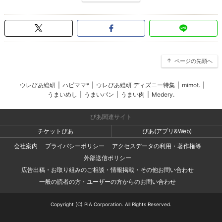
ページの先頭へ
ウレぴあ総研
|
ハピママ*
|
ウレぴあ総研 ディズニー特集
|
mimot.
|
うまいめし
|
うまいパン
|
うまい肉
|
Medery.
ぴあ関連サイト
チケットぴあ
ぴあ(アプリ&Web)
会社案内
プライバシーポリシー
アクセスデータの利用・著作権等
外部送信ポリシー
広告出稿・お取り組みのご相談・情報掲載・その他お問い合わせ
一般の読者の方・ユーザーの方からのお問い合わせ
Copyright (C) PIA Corporation. All Rights Reserved.