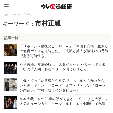
ウレぴあ総研（うれぴあ）
TOP
>
キーワード別一覧
市村正親
キーワード：
記事一覧
「リボーン～最後のヒーロー～」「今回も高橋一生さん
の低音ボイスを堪能した」「光誠と英人が腹違いの兄弟
である可能性も」
稲垣吾郎、魔法修行は「大変だった」 ハリー・ポッタ
ー役に「人間味あるハリーを演じられたら」
「僕の持っている魂と心意気でこのヘルムも作れたらい
いと思いました」『ロード・オブ・ザ・リング ローハ
ンの戦い』市村正親【インタビュー】
京本大我「今の29歳の僕ができるアプローチを大事に」
人気ミュージカル「モーツァルト!」の公開稽古で熱演