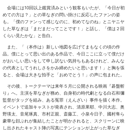
会場には10回以上鑑賞済みという観客もいたが、「今日が初
めての方は？」との草なぎの問い掛けに反応したファンの姿
も。「僕のファンって感じなのに、初めてなのね」とニヤニヤ
した草なぎは「まだまだってことです！」と話し、「僕は２回
くらい見たかな」と告白。
また、「（本作は）新しい地図を広げてまもなくの頃の作
品。僕にとって思い出のある作品で、今日ここに立って僕だけ
がおいしい思いをして申し訳ない気持ちもあるけれど、みんな
の代表としてうれしさをかみ締めたいと思います！」と胸を張
ると、会場は大きな拍手と「おめでとう！」の声に包まれた。
その後、トークテーマは来年５月に公開される映画『碁盤斬
り』へ。主演を草なぎが務め、自身初の時代劇となる白石和彌
監督がタッグを組み、ある冤罪（えんざい）事件を描く本作。
イベントで追加キャストが発表され、清原果耶、中川大志、奥
野瑛太、音尾琢真、市村正親、斎藤工、小泉今日子、國村隼ら
豪華な顔ぶれが集結したことが明かされると、スクリーンに映
し出されたキャスト陣の写真にテンションが上がった草なぎ