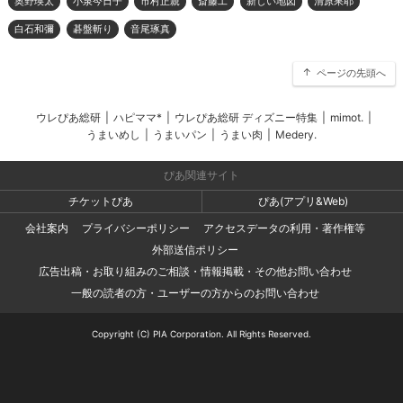
奥野瑛太
小泉今日子
市村正親
斎藤工
新しい地図
清原果耶
白石和彌
碁盤斬り
音尾琢真
ページの先頭へ
ウレぴあ総研
|
ハピママ*
|
ウレぴあ総研 ディズニー特集
|
mimot.
|
うまいめし
|
うまいパン
|
うまい肉
|
Medery.
ぴあ関連サイト
チケットぴあ
ぴあ(アプリ&Web)
会社案内
プライバシーポリシー
アクセスデータの利用・著作権等
外部送信ポリシー
広告出稿・お取り組みのご相談・情報掲載・その他お問い合わせ
一般の読者の方・ユーザーの方からのお問い合わせ
Copyright (C) PIA Corporation. All Rights Reserved.