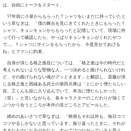
は、自由にトークをスタート。
17年前に小泉からもらったＴシャツをいまだに持っていたと
いう草なぎは、「僕の舞台を見にきてくれたときにもらったＴ
シャツ。キョンキョンからもらったと記憶していて、現場に持
って行って確認したら、やっぱりキョンキョンがくれたやつ
で…。Ｔシャツにサインをもらったから、今度見せてあげる
ね」とファンに約束。
自身が演じる格之進役については、「格之進は今の時代だと
考えられないような堅物な人。一つ決めると曲げられないけれ
ど、その曲げられない魂がグッときます」と解説し、斎藤が演
じる格之進と因縁ある武士の柴田兵庫は「とにかく憎たらしい
役。工くんも役に入り込んでいて、本当に憎たらしかった
（笑）」と言いながらも、各キャラクターのこだわりが強くて
ぶつかり合うところが本作の見どころとアピールした。
締めのあいさつで草なぎは、「映画もそれ以外も、毎日コツ
コツやるしかないと思っています。振り返ったときに、それが
大きなものになるのかなと。すべてはつながっていると思う