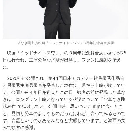
草なぎ剛主演映画『ミッドナイトスワン』3周年記念舞台挨拶
映画『ミッドナイトスワン』の３周年記念舞台あいさつが25
日に行われ、主演の草なぎ剛が出席し、ファンに感謝を伝え
た。
2020年に公開され、第44回日本アカデミー賞最優秀作品賞
と最優秀主演男優賞を受賞した本作は、現在も上映が続いてい
る。公開から４年目を迎えたこの日、観客の前に登場した草な
ぎは、ロングラン上映となっている状況について「“#草なぎ剛
代表作”で拡散してと、公開当時、思いついたままに言ったこ
と。見切り発車のようなものだったけれど、言ってみるもので
す。言霊というのがあるんだなと実感しています」と満面の笑
みで観客に感謝。