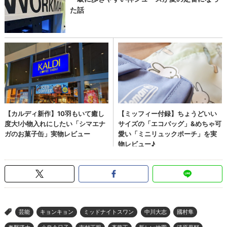
芸能
キョンキョン
ミッドナイトスワン
中川大志
國村隼
>