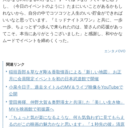
し、（今日のイベントのように）たまにいいことがあるかもし
れないから、自分の中でコツコツと人生のいい貯金ができれば
いいなと思っています。『ミッドナイトスワン』と共に、一歩
一歩、ちょっとずつ歩んで来られたのは、皆さんの応援があっ
てこそ。本当にありがとうございました」と感謝し、和やかな
ムードでイベントを締めくくった。
エンタメOVO
関連リンク
稲垣吾郎＆草なぎ剛＆香取慎吾による「新しい地図」 お正
月に会員限定イベントを初の日本武道館で開催
小泉今日子、過去タイトルのMV＆ライブ映像をYouTubeで
公開
菅田将暉、仲野大賀＆奥野瑛太と共演した「美しい生き物」
MVを映画館で初披露へ
「ちょっと気が楽になるような、何も気負わずに見てもらえ
るのがこの映画の魅力かなと思います」『１秒先の彼』清原