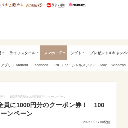
総研 ディズニー特集
mimot.
うまいめし
うまいパン
うまい肉
Medery.
ぴあ総研（うれぴあ）
愛
ライフスタイル
スマホ・IT
シゴト
プレゼント＆キャンペ
アプリ
Android
Facebook
LINE
ソーシャルメディア
Mac
Windows
券！ 100店舗記念の総額1億円キャーンペーン
員に1000円分のクーポン券！ 100
ャーンペーン
2022.1.5 17:00配信