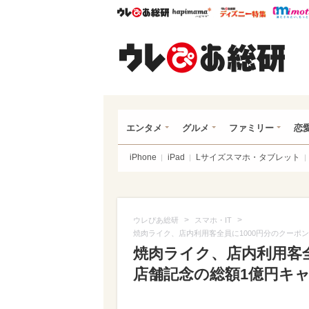
ウレぴあ総研
ハピママ*
ウレぴあ
ウレ
エンタメ
グルメ
ファミリー
恋
iPhone
iPad
Lサイズスマホ・タブレット
>
>
ウレぴあ総研
スマホ・IT
焼肉ライク、店内利用客全員に1000円分のクーポン
焼肉ライク、店内利用客全
店舗記念の総額1億円キ