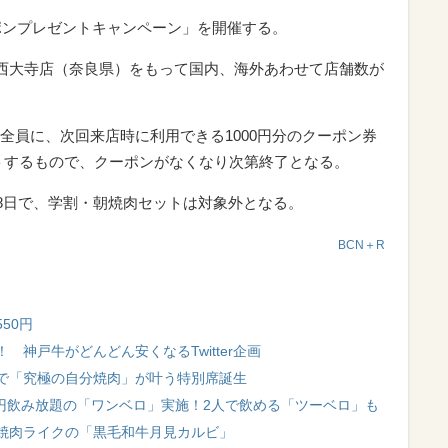
ーポンプレゼントキャンペーン」を開催する。
和西大寺店（奈良県）をもって国内、海外あわせて店舗数が
全員に、次回来店時に利用できる1000円分のクーポン券
ントするもので、クーポンがなくなり次第終了となる。
28日で、学割・朝焼肉セットは対象外となる。
BCN＋R
50円
神戸牛がどんどん安くなるTwitter企画
で「究極の自分焼肉」が叶う特別席誕生
0円飲み放題の「ワンベロ」実施！2人で飲める「ツーベロ」も
焼肉ライクの「黒毛和牛月見カルビ」