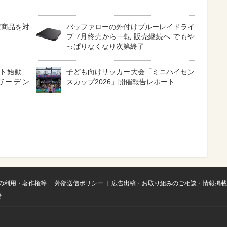
定商品を対
バッファローの外付けブルーレイドライ
ブ 7月終売から一転 販売継続へ でもや
っぱりなくなり次第終了
クト始動
子ども向けサッカー大会「ミニハイセン
ガーデン
スカップ2026」開催報告レポート
の利用・著作権等
外部送信ポリシー
広告出稿・お取り組みのご相談・情報掲載
せ