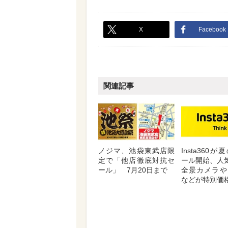
X
Facebook
関連記事
ノジマ、池袋東武店限
Insta360
定で「他店徹底対抗セ
ール開始、人気
ール」 7月20日まで
全景カメラや
などが特別価