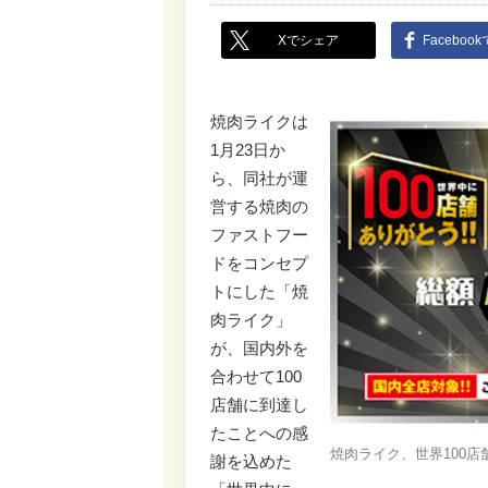
Xでシェア
Faceboo
焼肉ライクは
1月23日か
ら、同社が運
営する焼肉の
ファストフー
ドをコンセプ
トにした「焼
肉ライク」
が、国内外を
合わせて100
店舗に到達し
たことへの感
焼肉ライク、世界100店
謝を込めた