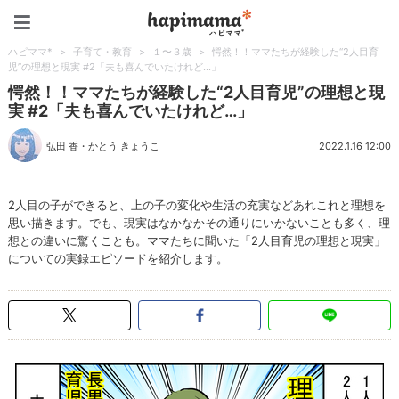
ハピママ*
ハピママ*
>
子育て・教育
>
１〜３歳
>
愕然！！ママたちが経験した“2人目育
児”の理想と現実 #2「夫も喜んでいたけれど…」
愕然！！ママたちが経験した“2人目育児”の理想と現
実 #2「夫も喜んでいたけれど…」
弘田 香
・
かとう きょうこ
2022.1.16 12:00
2人目の子ができると、上の子の変化や生活の充実などあれこれと理想を
思い描きます。でも、現実はなかなかその通りにいかないことも多く、理
想との違いに驚くことも。ママたちに聞いた「2人目育児の理想と現実」
についての実録エピソードを紹介します。