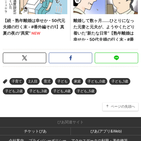
子育て
2人目
育児
子ども
家庭
子ども_0歳
子ども_1歳
>
子ども_2歳
子ども_3歳
子ども_4歳
子ども_5歳
ページの先頭へ
ぴあ関連サイト
チケットぴあ
ぴあ(アプリ&Web)
会社案内
プライバシーポリシー
アクセスデータの利用・著作権等