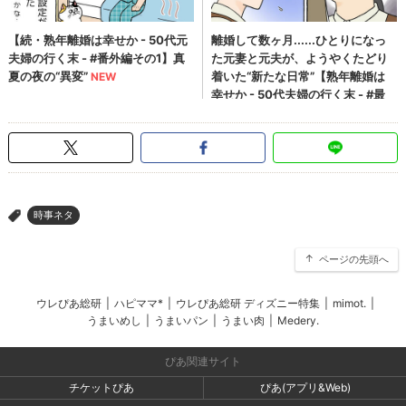
時事ネタ
>
ページの先頭へ
ウレぴあ総研
|
ハピママ*
|
ウレぴあ総研 ディズニー特集
|
mimot.
|
うまいめし
|
うまいパン
|
うまい肉
|
Medery.
ぴあ関連サイト
チケットぴあ
ぴあ(アプリ&Web)