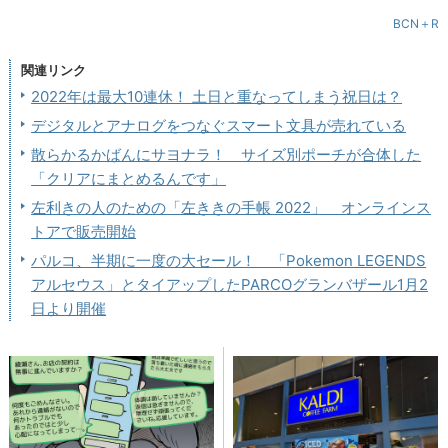
BCN＋R
関連リンク
2022年は最大10連休！ 土日と重なってしまう祝日は？
デジタルとアナログをつなぐスマート文具が売れている
散らかるかばんにサヨナラ！ サイズ別ポーチが合体した
「クリアにまとめるんです」
左利きの人のための「左ききの手帳 2022」 オンラインス
トアで販売開始
パルコ、半期に一度の大セール！ 「Pokemon LEGENDS
アルセウス」とタイアップしたPARCOグランバザール1月2
日より開催