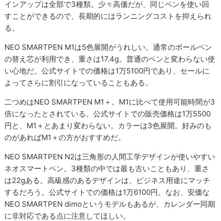
インアップは全部で3種類。少々高価だが、同じペンを使い回
すことができるので、長期的にはランニングコストを抑えられ
る。
NEO SMARTPEN M1は5色展開がうれしい。通常のボールペン
の替え芯が利用でき、重さは17.4g。普通のペンと変わらない使
い心地だ。公式サイトでの価格は1万5100円であり、セールに
よってさらに割引になっていることもある。
二つめはNEO SMARTPEN M1＋。M1に比べて使用可能時間が3
倍になったとされている。公式サイトでの販売価格は1万5500
円と、M1＋とあまり変わらない。カラーは3色展開。好みのも
のがあればM1＋の方がおすすめだ。
NEO SMARTPEN N2は三角形の人間工学デザインが使いやすい
ネオスマートペン。3種類の中では最も古いこともあり、重さ
は22gある。高級感のあるデザインは、ビジネス用途にマッチ
するだろう。公式サイトでの価格は1万6100円。なお、安価な
NEO SMARTPEN dimoというモデルもあるが、カレンダー同期
に非対応である点に注意してほしい。