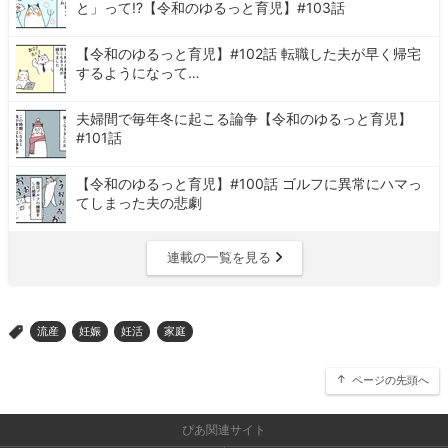
と」って!?【令和のゆるっと育児】#103話
【令和のゆるっと育児】#102話 転職した夫が早く帰宅
するようになって…
夫婦間で毎年冬に起こる論争【令和のゆるっと育児】
#101話
【令和のゆるっと育児】#100話 ゴルフに異常にハマっ
てしまった夫の悲劇
連載の一覧を見る
流産
妊娠
妊活
家庭
>
ページの先頭へ
ぴあ関連サイト