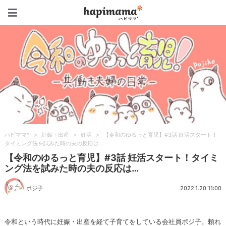
ハピママ*
ハピママ*
>
妊娠・出産
>
妊活
>
【令和のゆるっと育児】#3話 妊活スタート！
タイミング法を試みた時の夫の反応は…
【令和のゆるっと育児】#3話 妊活スタート！タイミ
ング法を試みた時の夫の反応は…
ポジ子
2022.1.20 11:00
令和という時代に妊娠・出産を経て子育てをしている会社員ポジ子。頼れ