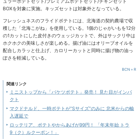
ュラーポテトセット/プレミアムポテトセット/チキンセット
BOXを対象に実施。キッズセットは対象外となっている。
フレッシュネスのフライドポテトには、北海道の契約農場で収
穫した「北海こがね」を使用している。1個のじゃがいもを12分
の1カットにした皮付きのウェッジカットで、外はサックリ中は
ホクホクの美味しさが楽しめる。揚げ油にはオリーブオイルを
配合しカラッと仕上げ、カロリーカットと同時に揚げ物の油っ
ぽさを軽減している。
BCN＋R
関連リンク
ミニストップから「バケツポテト」発売！ 見た目がインパ
クト
マクドナルド、一時ポテトが“Sサイズ”のみに 北米からの輸
入遅延で
ロッテリア、ポテトやからあげが99円！ 「年末年始 トラ
9（ク）ルクーポン！」