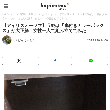
ハピママ*
ハピママ*
>
家事・生活術
>
お役立ち
>
【アイリスオーヤマ】収納は「扉付きカ
ラーボックス」が大正解！女性一人で組み立ててみた
【アイリスオーヤマ】収納は「扉付きカラーボック
ス」が大正解！女性一人で組み立ててみた
くわばら なっとう
2022.1.20 14:00