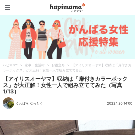
ハピママ*
ハピママ*
>
家事・生活術
>
お役立ち
>
【アイリスオーヤマ】収納は「扉付きカ
ラーボックス」が大正解！女性一人で組み立ててみた
【アイリスオーヤマ】収納は「扉付きカラーボック
ス」が大正解！女性一人で組み立ててみた（写真
1/13）
くわばら なっとう
2022.1.20 14:00