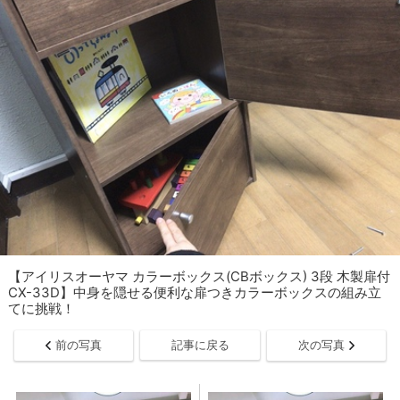
【アイリスオーヤマ カラーボックス(CBボックス) 3段 木製扉付
CX-33D】中身を隠せる便利な扉つきカラーボックスの組み立
てに挑戦！
前の写真
記事に戻る
次の写真