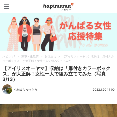
ハピママ*
ハピママ*
>
家事・生活術
>
お役立ち
>
【アイリスオーヤマ】収納は「扉付きカ
ラーボックス」が大正解！女性一人で組み立ててみた
【アイリスオーヤマ】収納は「扉付きカラーボック
ス」が大正解！女性一人で組み立ててみた（写真
3/13）
くわばら なっとう
2022.1.20 14:00