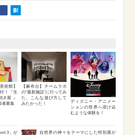
美術館】
【麻布台】チームラボ
付！『生
の“最新施設”に行ってみ
EJI展 』
た。こんな遊び方して
ディズニー・アニメー
加者募集
みたかった！
ションの世界へ溶け込
むような体験を！
ol.3」が
自然界の神々をテーマにした特別展が