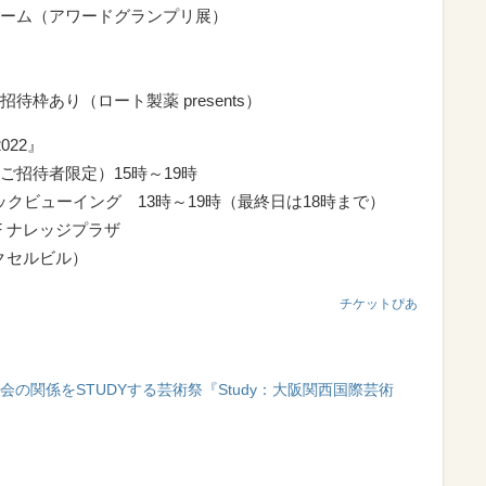
ーム（アワードグランプリ展）
枠あり（ロート製薬 presents）
022』
（ご招待者限定）15時～19時
クビューイング 13時～19時（最終日は18時まで）
 ナレッジプラザ
エクセルビル）
チケットぴあ
会の関係をSTUDYする芸術祭『Study：大阪関西国際芸術