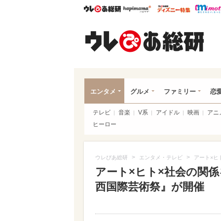
ウレぴあ総研
ハピママ*
ウレぴあ
ウレ
エンタメ
グルメ
ファミリー
恋
テレビ
音楽
V系
アイドル
映画
アニ
ヒーロー
>
>
ウレぴあ総研
エンタメ・テレビ
アート×ヒ
アート×ヒト×社会の関係を
西国際芸術祭』が開催