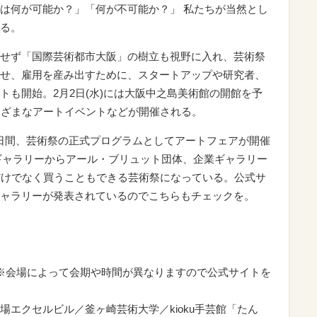
は何が可能か？」「何が不可能か？」 私たちが当然とし
る。
せず「国際芸術都市大阪」の樹立も視野に入れ、芸術祭
せ、雇用を産み出すために、スタートアップや研究者、
トも開始。2月2日(水)には大阪中之島美術館の開館を予
まざまなアートイベントなどが開催される。
での3日間、芸術祭の正式プログラムとしてアートフェアが開催
プギャラリーからアール・ブリュット団体、企業ギャラリー
だけでなく買うこともできる芸術祭になっている。公式サ
ャラリーが発表されているのでこちらもチェックを。
日) ※会場によって会期や時間が異なりますので公式サイトを
エクセルビル／釜ヶ崎芸術大学／kioku手芸館「たん