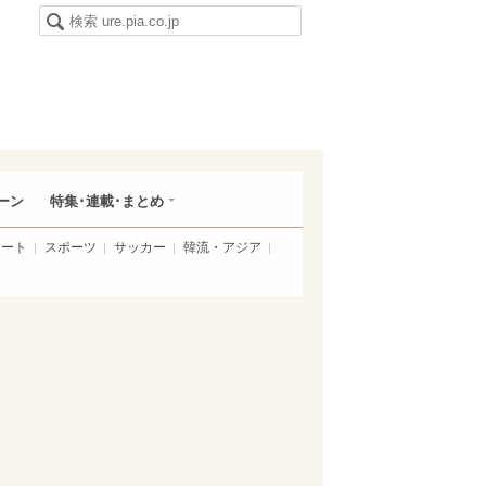
ーン
特集･連載･まとめ
アート
スポーツ
サッカー
韓流・アジア