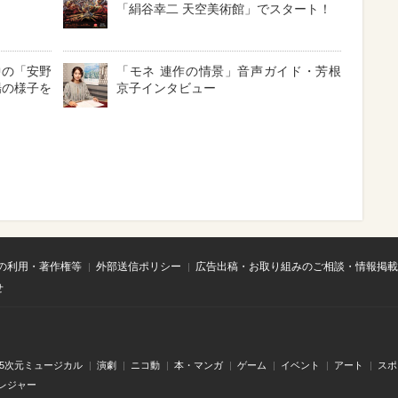
「絹谷幸二 天空美術館」でスタート！
中の「安野
「モネ 連作の情景」音声ガイド・芳根
場の様子を
京子インタビュー
の利用・著作権等
外部送信ポリシー
広告出稿・お取り組みのご相談・情報掲載
せ
.5次元ミュージカル
演劇
ニコ動
本・マンガ
ゲーム
イベント
アート
スポ
レジャー