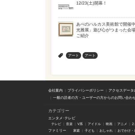
12/23(土)開幕！
あべのハルカス美術館で開催
光雅展」遊び心がつまった会
ご紹介
>
アート
アート
会社案内
プライバシーポリシー
アクセスデータ
一般の読者の方・ユーザーの方からのお問い合わ
カテゴリー
エンタメ･テレビ
テレビ
音楽
V系
アイドル
映画
アニメ
2
ファミリー
家庭
子ども
おしゃれ
おでかけ・