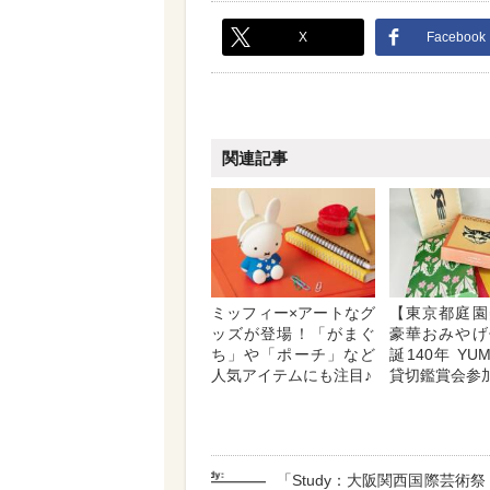
X
Facebook
関連記事
ミッフィー×アートなグ
【東京都庭園
ッズが登場！「がまぐ
豪華おみやげ
ち」や「ポーチ」など
誕140年 YUM
人気アイテムにも注目♪
貸切鑑賞会参
「Study：大阪関西国際芸術祭 v