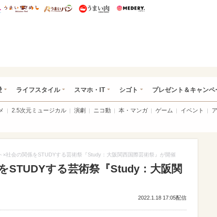
総研 ディズニー特集
mimot.
うまいめし
うまいパン
うまい肉
Medery.
ぴあ総研（うれぴあ）
愛
ライフスタイル
スマホ・IT
シゴト
プレゼント＆キャンペ
メ
2.5次元ミュージカル
演劇
ニコ動
本・マンガ
ゲーム
イベント
ト×社会の関係をSTUDYする芸術祭『Study：大阪関西国際芸術祭』が開催
STUDYする芸術祭『Study：大阪関
2022.1.18 17:05配信