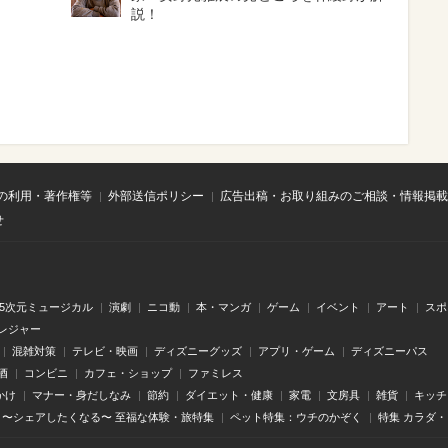
説！
の利用・著作権等
外部送信ポリシー
広告出稿・お取り組みのご相談・情報掲載
せ
.5次元ミュージカル
演劇
ニコ動
本・マンガ
ゲーム
イベント
アート
スポ
レジャー
混雑対策
テレビ・映画
ディズニーグッズ
アプリ・ゲーム
ディズニーパス
酒
コンビニ
カフェ・ショップ
ファミレス
かけ
マナー・身だしなみ
節約
ダイエット・健康
家電
文房具
雑貨
キッチ
〜シェアしたくなる〜 至福な体験・旅特集
ペット特集：ウチのかぞく
特集 カラダ