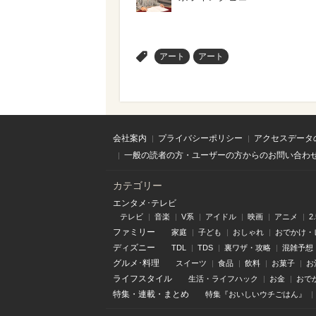
>
アート
アート
会社案内
プライバシーポリシー
アクセスデータ
一般の読者の方・ユーザーの方からのお問い合わ
カテゴリー
エンタメ･テレビ
テレビ
音楽
V系
アイドル
映画
アニメ
2
ファミリー
家庭
子ども
おしゃれ
おでかけ・
ディズニー
TDL
TDS
裏ワザ・攻略
混雑予想
グルメ･料理
スイーツ
食品
飲料
お菓子
お
ライフスタイル
生活・ライフハック
お金
おで
特集
・
連載
・
まとめ
特集『おいしいウチごはん』