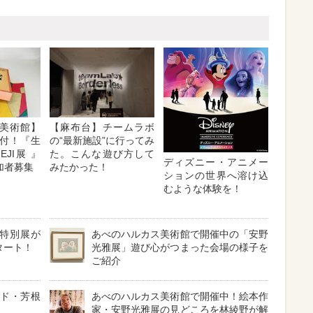
美術館】
【麻布台】チームラボ
付！『生
の“最新施設”に行ってみ
EJI展 』
た。こんな遊び方して
ディズニー・アニメー
加者募集
みたかった！
ションの世界へ溶け込
むような体験を！
特別展が
あべのハルカス美術館で開催中の「安野
タート！
光雅展」遊び心がつまった会場の様子を
ご紹介
イド・芳根
あべのハルカス美術館で開催中！絵本作
家・安野光雅展の見どころを林綾野が解