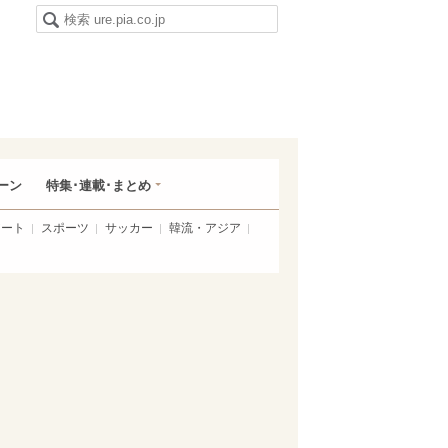
ーン
特集･連載･まとめ
アート
スポーツ
サッカー
韓流・アジア