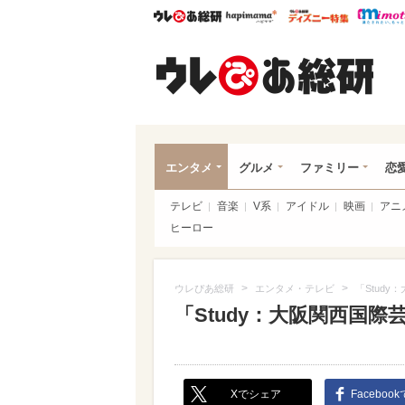
ウレぴあ総研
ハピママ*
ウレぴあ
ウレ
エンタメ
グルメ
ファミリー
恋
テレビ
音楽
V系
アイドル
映画
アニ
ヒーロー
>
>
ウレぴあ総研
エンタメ・テレビ
「Study
「Study：大阪関西国際芸術
Xでシェア
Faceboo