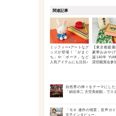
関連記事
ミッフィー×アートなグ
【東京都庭園
ッズが登場！「がまぐ
豪華おみやげ
ち」や「ポーチ」など
誕140年 YUM
人気アイテムにも注目♪
貸切鑑賞会参
自然界の神々をテーマにした
「絹谷幸二 天空美術館」でス
「モネ 連作の情景」音声ガ
京子インタビュー