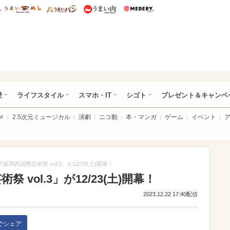
総研 ディズニー特集
mimot.
うまいめし
うまいパン
うまい肉
Medery.
ぴあ総研（うれぴあ）
愛
ライフスタイル
スマホ・IT
シゴト
プレゼント＆キャンペ
メ
2.5次元ミュージカル
演劇
ニコ動
本・マンガ
ゲーム
イベント
：大阪関西国際芸術祭 vol.3」が12/23(土)開幕！
祭 vol.3」が12/23(土)開幕！
2023.12.22 17:40配信
kでシェア