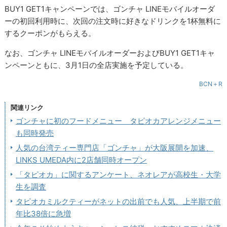
BUY1 GET1キャンペーンでは、ゴンチャ LINEモバイルオーダ
ーの初回利用時に、次回の注文時に好きなドリンクを1杯無料に
するクーポンがもらえる。
なお、ゴンチャ LINEモバイルオーダーおよびBUY1 GET1キャ
ンペーンともに、3月1日の全店実施を予定している。
BCN＋R
関連リンク
ゴンチャに初のフードメニュー タピオカアレンジメニュー
も同時発売
人気の台湾ティー専門店「ゴンチャ」が大阪展開を加速、
LINKS UMEDA内に2店舗同時オープン
「タピオカ」に関するアンケート、ネオレアが高校生・大学
生を調査
タピオカミルクティーがネットの出前でも人気、上半期で前
年比38倍に急増