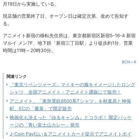
月19日から実施している。
現店舗の営業終了日、オープン日は確定次第、改めて告知す
る。
アニメイト新宿の移転先住所は、東京都新宿区新宿5-16-4 新宿
マルイ メン7F、地下鉄「新宿三丁目駅」より徒歩約1分、営業
時間は11時～20時30分。
BCN＋R
関連リンク
『東京リベンジャーズ』マイキーの服をイメージしたロング
シャツ 全国アニメイト・アニメイト通販にて販売！
アニメイト、「東急電鉄8500系Tシャツ」を秋葉原と神保
町、ECの「書泉」で限定販売
映画化も決まった『ゆるキャン△』とコラボ！ 限定パッケ
ージの「青い富士山カレー」発売
J-Coin Pay払い＆アニメイトカード提示でアニメイトポイ