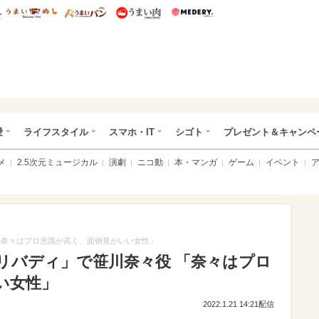
総研 ディズニー特集
mimot.
うまいめし
うまいパン
うまい肉
Medery.
ぴあ総研（うれぴあ）
愛
ライフスタイル
スマホ・IT
シゴト
プレゼント＆キャンペ
メ
2.5次元ミュージカル
演劇
ニコ動
本・マンガ
ゲーム
イベント
「奈々はプロ意識が高く、面倒見がいい女性」
リバディ」で笹川奈々役 「奈々はプロ
い女性」
2022.1.21 14:21配信