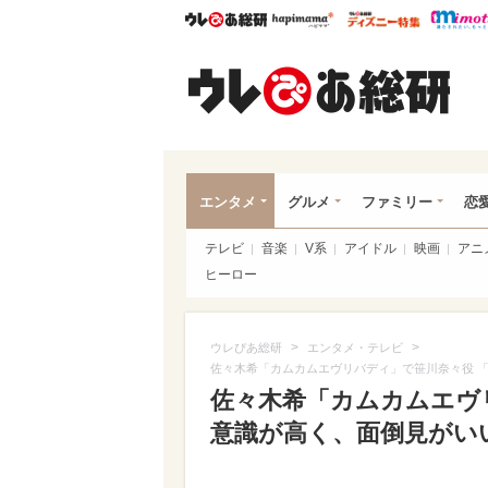
ウレぴあ総研
ハピママ*
ウレぴあ
ウレ
エンタメ
グルメ
ファミリー
恋
テレビ
音楽
V系
アイドル
映画
アニ
ヒーロー
>
>
ウレぴあ総研
エンタメ・テレビ
佐々木希「カムカムエヴリバディ」で笹川奈々役 
佐々木希「カムカムエヴ
意識が高く、面倒見がい