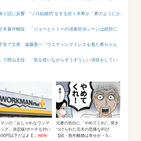
第１話に反響 “ソロ結婚式”をする佐々木希が「夢のようにか
で木暮洋輔役 「ジョーとトミーの演奏対決シーンは絶対に
不良で欠席 遠藤憲一「ウエディングドレスを着た希ちゃん
」で西山太役 「気を使いながらずうずうしい演技をしてい