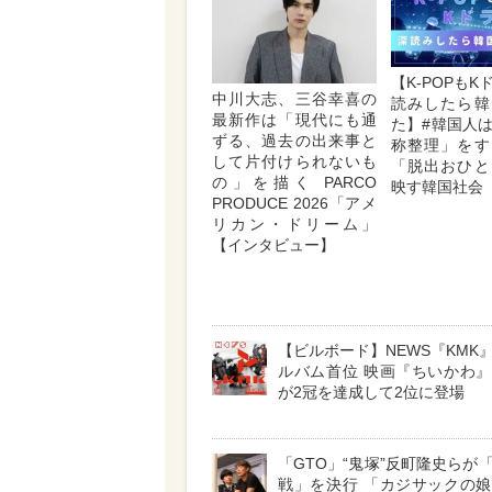
【K-POPも
中川大志、三谷幸喜の
読みしたら韓
最新作は「現代にも通
た】#韓国人
ずる、過去の出来事と
称整理」をす
して片付けられないも
「脱出おひと
の」を描く PARCO
映す韓国社会
PRODUCE 2026「アメ
リカン・ドリーム」
【インタビュー】
【ビルボード】NEWS『KMK
ルバム首位 映画『ちいかわ
が2冠を達成して2位に登場
「GTO」“鬼塚”反町隆史らが
戦」を決行 「カジサックの