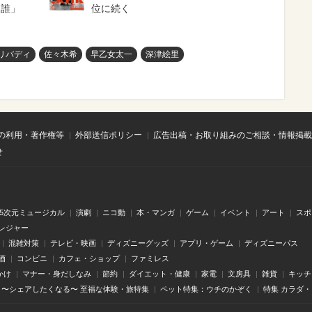
は誰」
位に続く
リバディ
佐々木希
早乙女太一
深津絵里
の利用・著作権等
外部送信ポリシー
広告出稿・お取り組みのご相談・情報掲載
せ
.5次元ミュージカル
演劇
ニコ動
本・マンガ
ゲーム
イベント
アート
スポ
レジャー
混雑対策
テレビ・映画
ディズニーグッズ
アプリ・ゲーム
ディズニーパス
酒
コンビニ
カフェ・ショップ
ファミレス
かけ
マナー・身だしなみ
節約
ダイエット・健康
家電
文房具
雑貨
キッチ
〜シェアしたくなる〜 至福な体験・旅特集
ペット特集：ウチのかぞく
特集 カラダ