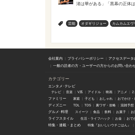
渚は華がある」「黒幕の正体
>
芸能
オダギリジョー
カムカムエヴ
会社案内
プライバシーポリシー
アクセスデータ
一般の読者の方・ユーザーの方からのお問い合わ
カテゴリー
エンタメ･テレビ
テレビ
音楽
V系
アイドル
映画
アニメ
2
ファミリー
家庭
子ども
おしゃれ
おでかけ・
ディズニー
TDL
TDS
裏ワザ・攻略
混雑予想
グルメ･料理
スイーツ
食品
飲料
お菓子
お
ライフスタイル
生活・ライフハック
お金
おで
特集
・
連載
・
まとめ
特集『おいしいウチごはん』