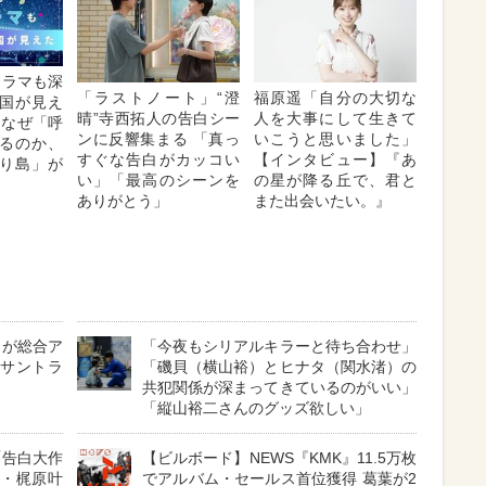
Kドラマも深
「ラストノート」“澄
福原遥「自分の大切な
国が見え
晴”寺西拓人の告白シー
人を大事にして生きて
はなぜ「呼
ンに反響集まる 「真っ
いこうと思いました」
るのか、
すぐな告白がカッコい
【インタビュー】『あ
り島」が
い」「最高のシーンを
の星が降る丘で、君と
ありがとう」
また出会いたい。』
』が総合ア
「今夜もシリアルキラーと待ち合わせ」
』サントラ
「磯貝（横山裕）とヒナタ（関水渚）の
共犯関係が深まってきているのがいい」
「縦山裕二さんのグッズ欲しい」
「告白大作
【ビルボード】NEWS『KMK』11.5万枚
娘・梶原叶
でアルバム・セールス首位獲得 葛葉が2