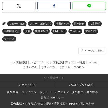
ミュージカル
メリー・ポピンズ
濱田めぐみ
笹本玲奈
大貫勇輔
>
小野田龍之介
演劇
無料生配信
LINE LIVE
YouTube
マルチPF
リリース
ページの先頭へ
ウレぴあ総研
|
ハピママ*
|
ウレぴあ総研 ディズニー特集
|
mimot.
|
うまいめし
|
うまいパン
|
うまい肉
|
Medery.
ぴあ関連サイト
チケットぴあ
ぴあ(アプリ&Web)
会社案内
プライバシーポリシー
アクセスデータの利用・著作権等
外部送信ポリシー
広告出稿・お取り組みのご相談・情報掲載・その他お問い合わせ