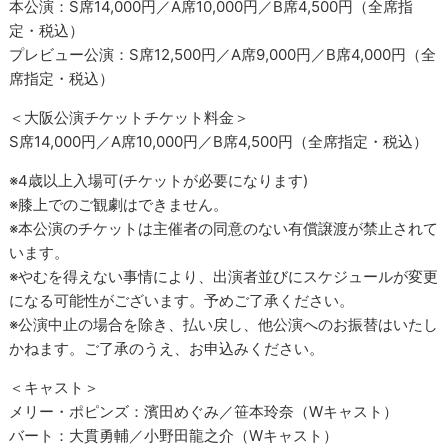
本公演：S席14,000円／A席10,000円／B席4,500円（全席指
定・税込）
プレビュー公演：S席12,500円／A席9,000円／B席4,000円（全
席指定・税込）
＜大阪公演チケットチケット料金＞
S席14,000円／A席10,000円／B席4,500円（全席指定・税込）
※4歳以上入場可(チケットが必要になります)
※膝上でのご観劇はできません。
※本公演のチケットは主催者の同意のない有償譲渡が禁止されて
います。
※やむを得えない事情により、出演者並びにスケジュールが変更
になる可能性がございます。予めご了承ください。
※公演中止の場合を除き、払い戻し、他公演へのお振替はいたし
かねます。ご了承のうえ、お申込みください。
＜キャスト＞
メリー・ポピンズ：濱田めぐみ／笹本玲奈（Wキャスト）
バート：大貫勇輔／小野田龍之介（Wキャスト）