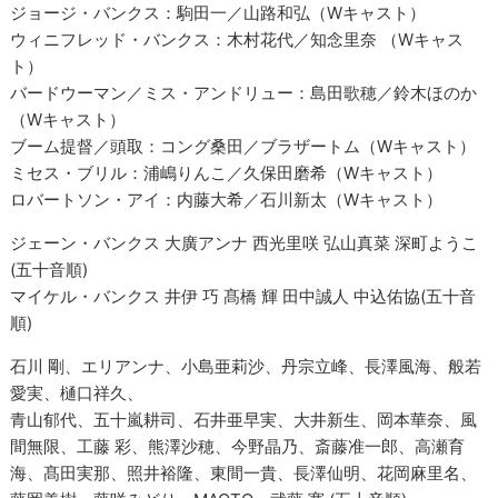
ジョージ・バンクス：駒田一／山路和弘（Wキャスト）
ウィニフレッド・バンクス：木村花代／知念里奈 （Wキャス
ト）
バードウーマン／ミス・アンドリュー：島田歌穂／鈴木ほのか
（Wキャスト）
ブーム提督／頭取：コング桑田／ブラザートム（Wキャスト）
ミセス・ブリル：浦嶋りんこ／久保田磨希（Wキャスト）
ロバートソン・アイ：内藤大希／石川新太（Wキャスト）
ジェーン・バンクス 大廣アンナ 西光里咲 弘山真菜 深町ようこ
(五十音順)
マイケル・バンクス 井伊 巧 髙橋 輝 田中誠人 中込佑協(五十音
順)
石川 剛、エリアンナ、小島亜莉沙、丹宗立峰、長澤風海、般若
愛実、樋口祥久、
青山郁代、五十嵐耕司、石井亜早実、大井新生、岡本華奈、風
間無限、工藤 彩、熊澤沙穂、今野晶乃、斎藤准一郎、高瀬育
海、髙田実那、照井裕隆、東間一貴、長澤仙明、花岡麻里名、