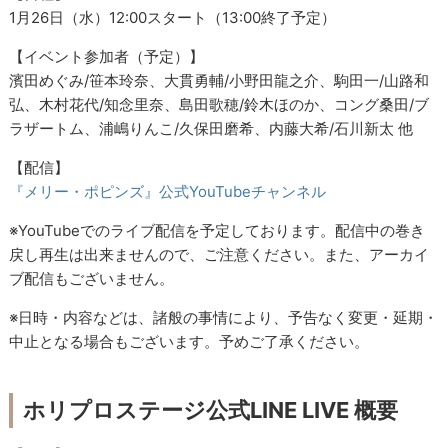
1月26日（水）12:00スタート（13:00終了予定）
【イベント参加者（予定）】
濱田めぐみ/笹本玲奈、大貫勇輔/小野田龍之介、駒田一/山路和
弘、木村花代/知念里奈、島田歌穂/鈴木ほのか、コング桑田/ブ
ラザートム、浦嶋りんこ/久保田磨希、内藤大希/石川新太 他
【配信】
『メリー・ポピンズ』公式YouTubeチャンネル
※YouTubeでのライブ配信を予定しております。配信中の巻き
戻し再生は出来ませんので、ご注意ください。また、アーカイ
ブ配信もございません。
※日時・内容などは、諸般の事情により、予告なく変更・延期・
中止となる場合もございます。予めご了承ください。
ホリプロステージ公式LINE LIVE 概要