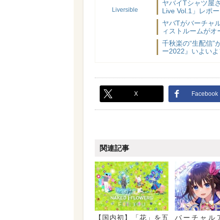
ヤバイTシャツ屋さ
Liversible
Live Vol.1」レポ
ヤバTがバーチャル
ィストルームがオ
千秋楽の“生配信
ー2022』いよい
X
Facebook
関連記事
【国内初】「花」を五
バーチャル