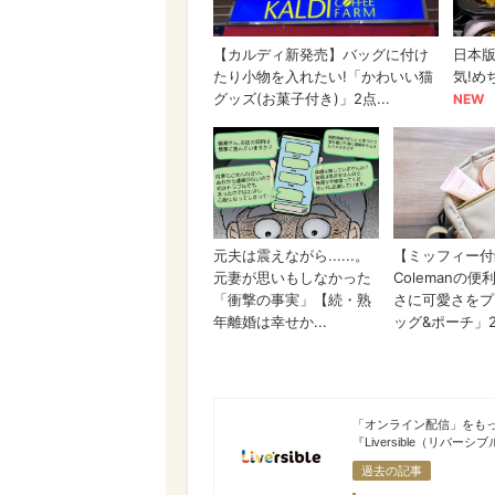
Liversible
「オンライン配信」をも
『Liversible（リバー
過去の記事