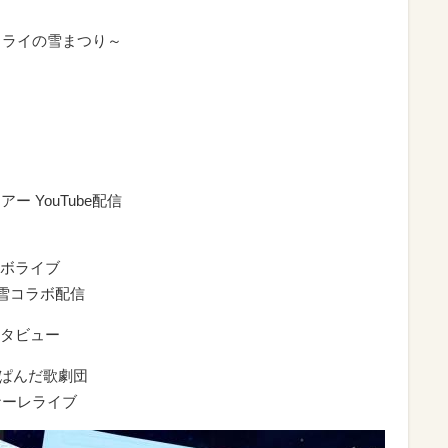
ミライの雪まつり～
 YouTube配信
ラボライブ
V雪コラボ配信
ンタビュー
y ぱんだ歌劇団
ナーレライブ