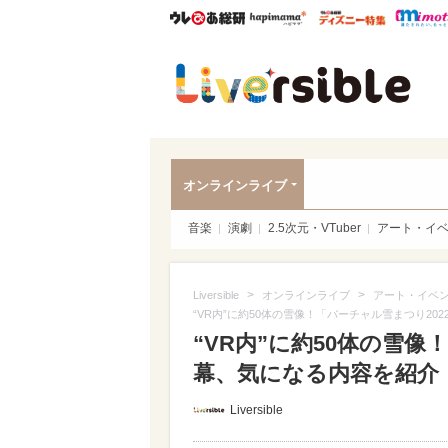
ウレぴあ総研
ハピママ*
ウレぴあ
Liver
オンラインライブ
音楽
演劇
2.5次元・VTuber
アート・イ
>
>
Liversible
オンラインライブ
アート・イベ
“VR内”に約50体の雪像！「バーチャル雪まつり202
“VR内”に約50体の雪像
幕、気になる内容を紹介
Liversible