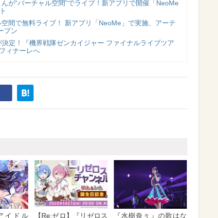
んが“バーチャル空間”でライブ！新アプリで開催「NeoMe
ート
空間で無料ライブ！ 新アプリ「NeoMe」で実施、アーテ
ープン
”が決定！『機界戦隊ゼンカイジャー ファイナルライブツア
よフィナーレへ
アイドル
【Re:ゼロ】『リゼロス
『水樹奈々』の歌はな