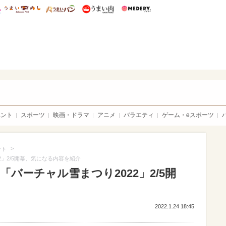
総研 ディズニー特集
mimot.
うまいめし
うまいパン
うまい肉
Medery.
sible
ベント
スポーツ
映画・ドラマ
アニメ
バラエティ
ゲーム・eスポーツ
>
ント
2」2/5開幕、気になる内容を紹介
！「バーチャル雪まつり2022」2/5開
2022.1.24 18:45