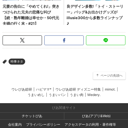
時事ネタ
>
ページの先頭へ
ウレぴあ総研
|
ハピママ*
|
ウレぴあ総研 ディズニー特集
|
mimot.
|
うまいめし
|
うまいパン
|
うまい肉
|
Medery.
ぴあ関連サイト
チケットぴあ
ぴあ(アプリ&Web)
会社案内
プライバシーポリシー
アクセスデータの利用・著作権等