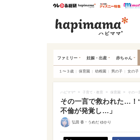
ウレぴあ総研
ハピママ*
ウレぴあ
ハピ
ファミリー
妊娠・出産
赤ちゃん
１〜３歳
保育園
幼稚園
男の子
女の子
>
>
>
ハピママ*
子育て・教育
保育園
その一
その一言で救われた…！“
不倫が発覚し…」
・
弘田 香
うめだ ゆかり