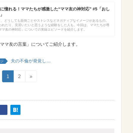
に憧れる！ママたちが感激した“ママ友の神対応” #5「おし
」
くと、どうしても面倒ごとやストレスなどネガティブなイメージがあるもの。
われたり、見習いたいと思うような経験をした人も。今回は、ママたちが尊
ママ友の神対応」についての実録エピソードを紹介します。
ママ友の言葉」についてご紹介します。
夫の不倫が発覚し…
ジ
1
2
»