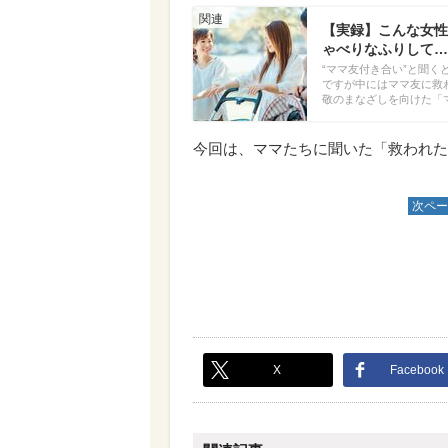
【実録】こんな女性
ゃべりなふりして…
“ママ友付き合い”と聞
ですが中にはママ友に救
敬のまなざしを向けた「
今回は、ママたちに聞いた「救われた
次ペー
X
Facebook