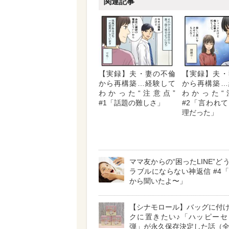
関連記事
【実録】夫・妻の不倫
【実録】夫・
から再構築…経験して
から再構築…
わかった“注意点”
わかった“
#1「話題の難しさ」
#2「言われ
理だった」
ママ友からの“困ったLINE”ど
ラブルにならない神返信 #4
から聞いたよ〜」
【シナモロール】バッグに付
クに置きたい♪「ハッピーセ
弾」が永久保存決定した話（全