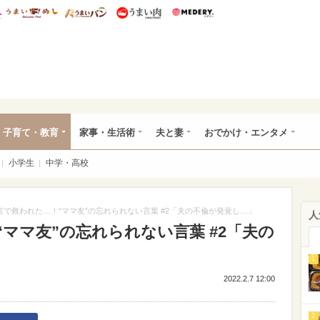
総研 ディズニー特集
mimot.
うまいめし
うまいパン
うまい肉
Medery.
ママ*
子育て・教育
家事・生活術
夫と妻
おでかけ・エンタメ
小学生
中学・高校
言で救われた…！“ママ友”の忘れられない言葉 #2「夫の不倫が発覚し…」
人
ママ友”の忘れられない言葉 #2「夫の
1
2022.2.7 12:00
2