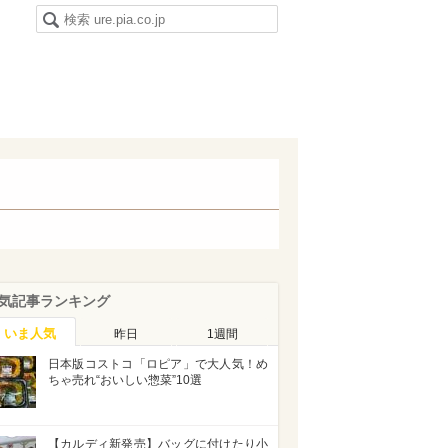
気記事ランキング
いま人気
昨日
1週間
日本版コストコ「ロピア」で大人気！め
ちゃ売れ“おいしい惣菜”10選
【カルディ新発売】バッグに付けたり小