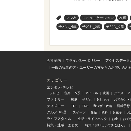
>
ママ友
コミュニケーション
友達
子ども_4歳
子ども_5歳
子ども_6歳
会社案内
プライバシーポリシー
アクセスデータ
一般の読者の方・ユーザーの方からのお問い合わ
カテゴリー
エンタメ･テレビ
テレビ
音楽
V系
アイドル
映画
アニメ
2
ファミリー
家庭
子ども
おしゃれ
おでかけ・
ディズニー
TDL
TDS
裏ワザ・攻略
混雑予想
グルメ･料理
スイーツ
食品
飲料
お菓子
お
ライフスタイル
生活・ライフハック
お金
おで
特集
・
連載
・
まとめ
特集『おいしいウチごはん』