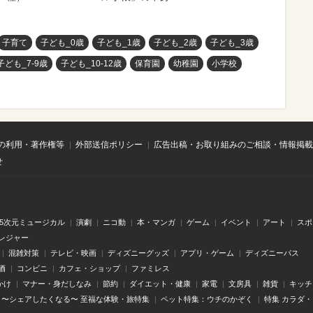
子育て
子ども_0歳
子ども_1歳
子ども_2歳
子ども_3歳
子ども_7-9歳
子ども_10-12歳
保育園
幼稚園
小学校
の利用・著作権等
外部送信ポリシー
広告出稿・お取り組みのご相談・情報掲載
せ
.5次元ミュージカル
演劇
ニコ動
本・マンガ
ゲーム
イベント
アート
スポ
レジャー
混雑対策
テレビ・映画
ディズニーグッズ
アプリ・ゲーム
ディズニーパス
酒
コンビニ
カフェ・ショップ
ファミレス
かけ
マナー・身だしなみ
節約
ダイエット・健康
家電
文房具
雑貨
キッチ
〜シェアしたくなる〜 至福な体験・旅特集
ペット特集：ウチのかぞく
特集 カラダ