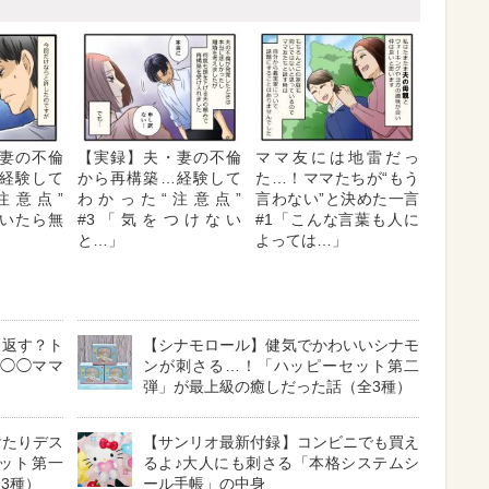
妻の不倫
【実録】夫・妻の不倫
ママ友には地雷だっ
経験して
から再構築…経験して
た…！ママたちが“もう
注意点”
わかった“注意点”
言わない”と決めた一言
ていたら無
#3「気をつけない
#1「こんな言葉も人に
と…」
よっては…」
う返す？ト
【シナモロール】健気でかわいいシナモ
「◯◯ママ
ンが刺さる…！「ハッピーセット第二
弾」が最上級の癒しだった話（全3種）
けたりデス
【サンリオ最新付録】コンビニでも買え
ット第一
るよ♪大人にも刺さる「本格システムシ
3種）
ール手帳」の中身