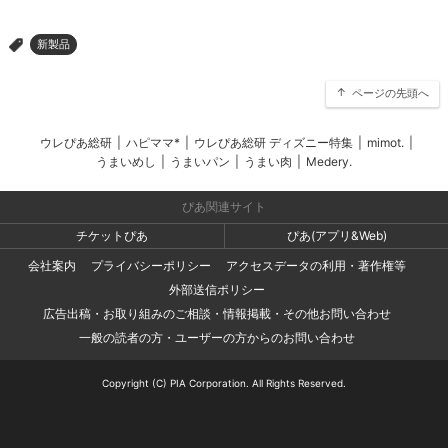
新製品
>
ページの先頭へ
ウレぴあ総研
|
ハピママ*
|
ウレぴあ総研 ディズニー特集
|
mimot.
|
うまいめし
|
うまいパン
|
うまい肉
|
Medery.
ぴあ関連サイト
チケットぴあ
ぴあ(アプリ&Web)
会社案内
プライバシーポリシー
アクセスデータの利用・著作権等
外部送信ポリシー
広告出稿・お取り組みのご相談・情報掲載・その他お問い合わせ
一般の読者の方・ユーザーの方からのお問い合わせ
Copyright (C) PIA Corporation. All Rights Reserved.