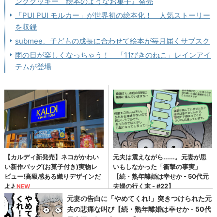
ングクッキー 絵本のようなお菓子』発売
「PUI PUI モルカー」が世界初の絵本化！ 人気ストーリー
を収録
submee、子どもの成長に合わせて絵本が毎月届くサブスク
雨の日が楽しくなっちゃう！ 「11ぴきのねこ」レインアイ
テムが登場