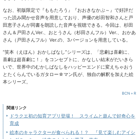
なお、初版限定で『ももたろう』『おおきなかぶ～』で好評だ
った読み聞かせ音声を用意しており、声優の杉田智和さんと戸
田恵子さんが同書を朗読した音声を視聴できる。今回は、杉田
さん＆戸田さんVer.、おとうさん（杉田さんフル）Ver.、おかあ
さん（戸田さんフル）Ver.の、3バージョンを用意している。
“笑本（えほん）おかしばなし”シリーズは、「悲劇は喜劇に、
喜劇は超喜劇に！」をコンセプトに、かなしい結末がだいきら
いで、世界中のむかしばなしをハッピーエンドに変えちゃおう
とたくらんでいるガタロー☆マン氏が、独自の解釈を加えた絵
本シリーズ。
BCN＋R
関連リンク
ドラクエ初の知育アプリ登場！ スライムと遊んで好奇心を
育成
絵本のキャラクターが食べられる！？ 『見て楽しむアイシ