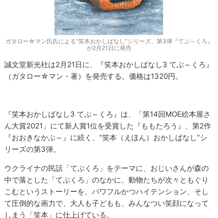
ガタロー☆マン氏氏による“笑本おかしばなし”シリーズ、第3弾『てぶ～くろ』
が2月21日に発売
誠文堂新光社は2月21日に、『笑本おかしばなし3 てぶ～くろ』
（ガタロー☆マン・著）を発売する。価格は1320円。
『笑本おかしばなし3 てぶ～くろ』は、「第14回MOE絵本屋さ
ん大賞2021」にて新人賞1位を受賞した『ももたろう』、第2作
『おおきなかぶ～』に続く、“笑本（えほん）おかしばなし”シ
リーズの第3弾。
ウクライナの民話「てぶくろ」をテーマに、おじいさんが森の
中で落とした「てぶくろ」のなかに、動物たちが次々ともぐり
こむというストーリーを、パワフルかつハイテンション、そし
て圧倒的な画力で、大人も子どもも、みんなつい笑顔になって
しまう「笑本」に仕上げている。