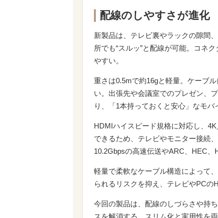
配線のしやすさが進化
新製品は、テレビ裏やラックの隙間、
所でも“スルッ”と配線が可能。コネ
やすい。
重さは0.5mで約16gと軽量。ケー
い。出張先や会議室でのプレゼン、プ
り、「1本持っておくと安心」なモバ
HDMIハイスピード規格に対応し、4
できるため、テレビやモニター接続、
10.2Gbpsの高速伝送やARC、HE
軽量で柔軟なケーブル構造によって、
られるリスクを抑え、テレビやPCのH
今回の製品は、配線のしづらさや持ち
スを解消する。スリム化と実用性を両