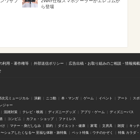
サンワサプ
2WAY仕様スマホクーラーがエレコムか
ら登場
の利用・著作権等
外部送信ポリシー
広告出稿・お取り組みのご相談・情報掲載
せ
.5次元ミュージカル
演劇
ニコ動
本・マンガ
ゲーム
イベント
アート
スポ
レジャー
混雑対策
テレビ・映画
ディズニーグッズ
アプリ・ゲーム
ディズニーパス
酒
コンビニ
カフェ・ショップ
ファミレス
かけ
マナー・身だしなみ
節約
ダイエット・健康
家電
文房具
雑貨
キッチ
〜シェアしたくなる〜 至福な体験・旅特集
ペット特集：ウチのかぞく
特集 カラダ