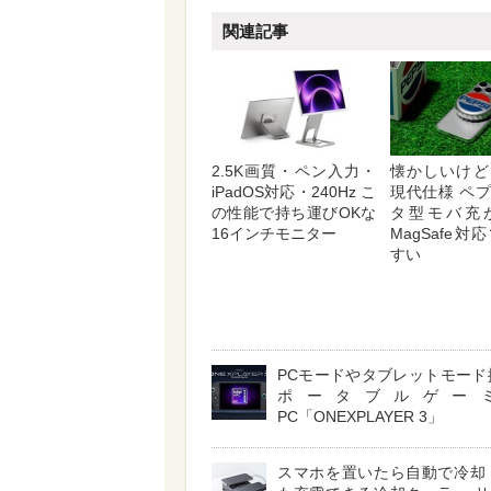
関連記事
2.5K画質・ペン入力・
懐かしいけど
iPadOS対応・240Hz こ
現代仕様 ペ
の性能で持ち運びOKな
タ型モバ充
16インチモニター
MagSafe
すい
PCモードやタブレットモード
ポータブルゲー
PC「ONEXPLAYER 3」
スマホを置いたら自動で冷却