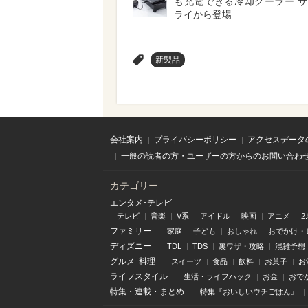
も充電できる冷却クーラー 
ライから登場
>
新製品
会社案内
プライバシーポリシー
アクセスデータ
一般の読者の方・ユーザーの方からのお問い合わ
カテゴリー
エンタメ･テレビ
テレビ
音楽
V系
アイドル
映画
アニメ
2
ファミリー
家庭
子ども
おしゃれ
おでかけ・
ディズニー
TDL
TDS
裏ワザ・攻略
混雑予想
グルメ･料理
スイーツ
食品
飲料
お菓子
お
ライフスタイル
生活・ライフハック
お金
おで
特集
・
連載
・
まとめ
特集『おいしいウチごはん』