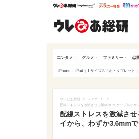
ウレぴあ総研
ハピママ*
ウレぴあ
ウレ
エンタメ
グルメ
ファミリー
恋
iPhone
iPad
Lサイズスマホ・タブレット
>
>
ウレぴあ総研
スマホ・IT
配線ストレスを激減させる極細HDMIケーブルがサ
配線ストレスを激減させ
イから、わずか3.6mm