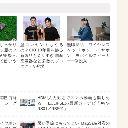
しっかり
壁コンセントもやる
無印良品、ワイヤレス
プシ瓶のフ
の？CIO 10年目を飾る
ヘッドホン・イヤホ
が登場へ
新製品も尖りすぎ 国産
ン、モバイルスピーカ
対応で使いや
充電器など多数のプロ
ー一挙投入
ダクトが登場
搭載 万能
HDMI入力対応でスマホ動画も楽しめ
ミング
る！ ECLIPSEの最新カーナビ「AVN-
RS01／RBS01」
 イヤホン
暑い季節にもってこい MagSafe対応の