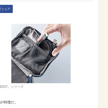
kでシェア
-HD037」シリーズ
が特徴だ。