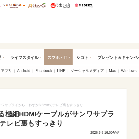
総研 ディズニー特集
mimot.
うまいめし
うまいパン
うまい肉
Medery.
ぴあ総研（うれぴあ）
愛
ライフスタイル
スマホ・IT
シゴト
プレゼント＆キャンペ
アプリ
Android
Facebook
LINE
ソーシャルメディア
Mac
Windows
ンワサプライから、わずか3.6mmでテレビ裏もすっきり
る極細HDMIケーブルがサンワサプラ
でテレビ裏もすっきり
2026.5.8 16:00配信