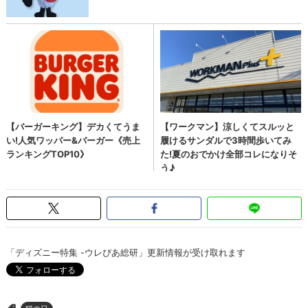
「ディズニー特集 -ウレぴあ総研」更新情報が受け取れます