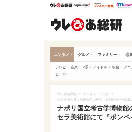
ウレぴあ総研
ハピママ*
ウレぴあ
ウレ
エンタメ
グルメ
ファミリー
恋
テレビ
音楽
V系
アイドル
映画
アニ
ヒーロー
>
>
ウレぴあ総研
エンタメ・テレビ
ナポリ国立考古学博物館の至宝、約120点が一挙
ナポリ国立考古学博物館の
セラ美術館にて『ポンペ