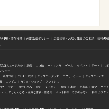
の利用・著作権等
外部送信ポリシー
広告出稿・お取り組みのご相談・情報掲載
せ
.5次元ミュージカル
演劇
ニコ動
本・マンガ
ゲーム
イベント
アート
スポ
レジャー
混雑対策
テレビ・映画
ディズニーグッズ
アプリ・ゲーム
ディズニーパス
酒
コンビニ
カフェ・ショップ
ファミレス
かけ
マナー・身だしなみ
節約
ダイエット・健康
家電
文房具
雑貨
キッチ
〜シェアしたくなる〜 至福な体験・旅特集
ペット特集：ウチのかぞく
特集 カラダ