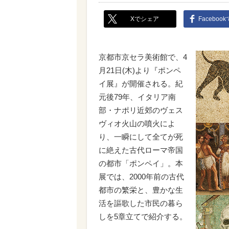
Xでシェア
Faceboo
京都市京セラ美術館で、4
月21日(木)より『ポンペ
イ展』が開催される。紀
元後79年、イタリア南
部・ナポリ近郊のヴェス
ヴィオ火山の噴火によ
り、一瞬にして全てが死
に絶えた古代ローマ帝国
の都市「ポンペイ」。本
展では、2000年前の古代
都市の繁栄と、豊かな生
活を謳歌した市民の暮ら
しを5章立てで紹介する。