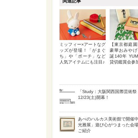
関連記事
ミッフィー×アートなグ
【東京都庭園
ッズが登場！「がまぐ
豪華おみやげ
ち」や「ポーチ」など
誕140年 YUM
人気アイテムにも注目♪
貸切鑑賞会参
「Study：大阪関西国際芸術祭 v
12/23(土)開幕！
あべのハルカス美術館で開催
光雅展」遊び心がつまった会
ご紹介