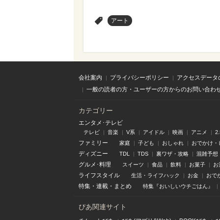
>
アート
会社案内
プライバシーポリシー
アクセスデータ
一般の読者の方・ユーザーの方からのお問い合わ
カテゴリー
エンタメ･テレビ
テレビ
音楽
V系
アイドル
映画
アニメ
2
ファミリー
家庭
子ども
おしゃれ
おでかけ・
ディズニー
TDL
TDS
裏ワザ・攻略
混雑予想
グルメ･料理
スイーツ
食品
飲料
お菓子
お
ライフスタイル
生活・ライフハック
お金
おで
特集
・
連載
・
まとめ
特集『おいしいウチごはん』
ぴあ関連サイト