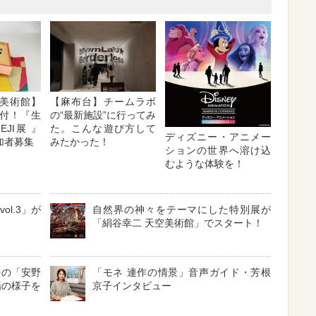
美術館】
【麻布台】チームラボ
付！『生
の“最新施設”に行ってみ
EJI展 』
た。こんな遊び方して
ディズニー・アニメー
加者募集
みたかった！
ションの世界へ溶け込
むような体験を！
ol.3」が
自然界の神々をテーマにした特別展が
「絹谷幸二 天空美術館」でスタート！
中の「安野
「モネ 連作の情景」音声ガイド・芳根
場の様子を
京子インタビュー