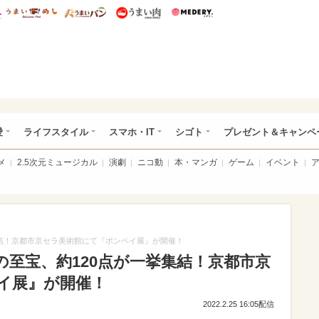
総研 ディズニー特集
mimot.
うまいめし
うまいパン
うまい肉
Medery.
ぴあ総研（うれぴあ）
愛
ライフスタイル
スマホ・IT
シゴト
プレゼント＆キャンペ
メ
2.5次元ミュージカル
演劇
ニコ動
本・マンガ
ゲーム
イベント
集結！京都市京セラ美術館にて『ポンペイ展』が開催！
至宝、約120点が一挙集結！京都市京
イ展』が開催！
2022.2.25 16:05配信