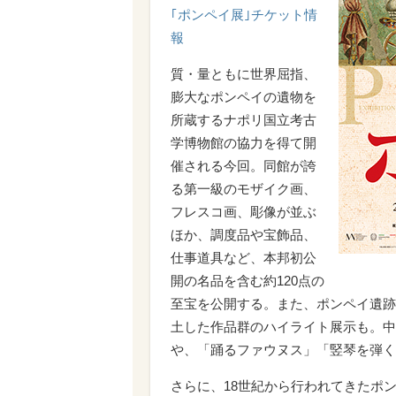
｢ポンペイ展｣チケット情
報
質・量ともに世界屈指、
膨大なポンペイの遺物を
所蔵するナポリ国立考古
学博物館の協力を得て開
催される今回。同館が誇
る第一級のモザイク画、
フレスコ画、彫像が並ぶ
ほか、調度品や宝飾品、
仕事道具など、本邦初公
開の名品を含む約120点の
至宝を公開する。また、ポンペイ遺跡
土した作品群のハイライト展示も。中
や、「踊るファウヌス」「竪琴を弾く
さらに、18世紀から行われてきたポ